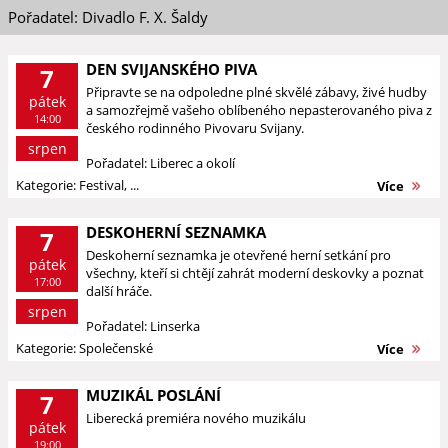
Pořadatel: Divadlo F. X. Šaldy
DEN SVIJANSKÉHO PIVA
7
Připravte se na odpoledne plné skvělé zábavy, živé hudby
pátek
a samozřejmě vašeho oblíbeného nepasterovaného piva z
14:00
českého rodinného Pivovaru Svijany.
srpen
Pořadatel: Liberec a okolí
Kategorie: Festival, ...
Více
DESKOHERNÍ SEZNAMKA
7
Deskoherní seznamka je otevřené herní setkání pro
pátek
všechny, kteří si chtějí zahrát moderní deskovky a poznat
17:00
další hráče.
srpen
Pořadatel: Linserka
Kategorie: Společenské
Více
MUZIKÁL POSLÁNÍ
7
Liberecká premiéra nového muzikálu
pátek
19:00