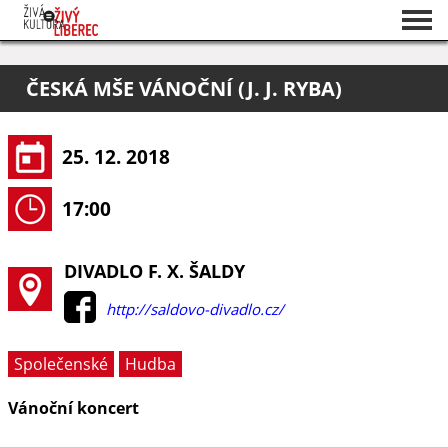
Seznam akcí
ČESKÁ MŠE VÁNOČNÍ (J. J. RYBA)
O projektu
Pořadatelé
25. 12. 2018
17:00
DIVADLO F. X. ŠALDY
http://saldovo-divadlo.cz/
Společenské
Hudba
Vánoční koncert