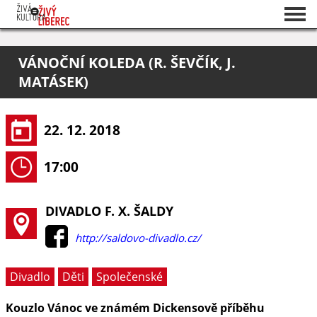
Seznam akcí
VÁNOČNÍ KOLEDA (R. ŠEVČÍK, J.
O projektu
MATÁSEK)
Pořadatelé
22. 12. 2018
17:00
DIVADLO F. X. ŠALDY
http://saldovo-divadlo.cz/
Divadlo
Děti
Společenské
Kouzlo Vánoc ve známém Dickensově příběhu