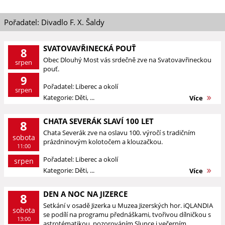
Pořadatel: Divadlo F. X. Šaldy
SVATOVAVŘINECKÁ POUŤ
8
Obec Dlouhý Most vás srdečně zve na Svatovavřineckou
srpen
pouť.
9
Pořadatel: Liberec a okolí
srpen
Kategorie: Děti, ...
Více
CHATA SEVERÁK SLAVÍ 100 LET
8
Chata Severák zve na oslavu 100. výročí s tradičním
sobota
prázdninovým kolotočem a klouzačkou.
11:00
Pořadatel: Liberec a okolí
srpen
Kategorie: Děti, ...
Více
DEN A NOC NA JIZERCE
8
Setkání v osadě Jizerka u Muzea Jizerských hor. iQLANDIA
sobota
se podílí na programu přednáškami, tvořivou dílničkou s
13:00
astrotématikou, pozorováním Slunce i večerním