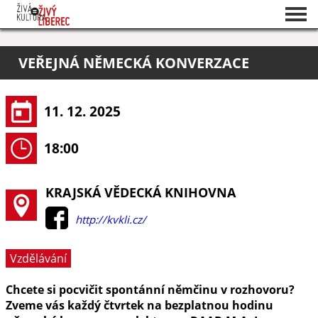
Seznam akcí
VEŘEJNÁ NĚMECKÁ KONVERZACE
O projektu
Pořadatelé
11. 12. 2025
18:00
KRAJSKÁ VĚDECKÁ KNIHOVNA
http://kvkli.cz/
Vzdělávání
Chcete si pocvičit spontánní němčinu v rozhovoru?
Zveme vás každý čtvrtek na bezplatnou hodinu