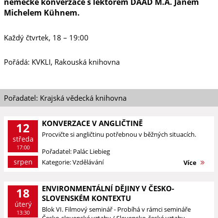
německé konverzace s lektorem DAAD M.A. Janem
Michelem Kühnem.
Každý čtvrtek, 18 – 19:00
Pořádá: KVKLI, Rakouská knihovna
Pořadatel: Krajská vědecká knihovna
KONVERZACE V ANGLIČTINĚ
12
Procvičte si angličtinu potřebnou v běžných situacích.
středa
17:00
Pořadatel: Palác Liebieg
srpen
Kategorie: Vzdělávání
Více
ENVIRONMENTÁLNÍ DĚJINY V ČESKO-
18
SLOVENSKÉM KONTEXTU
úterý
Blok VI. Filmový seminář - Probíhá v rámci semináře
13:30