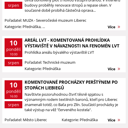
uvítá obnovený plot s novou vstupní bránou. V interiéru
srpen
budovy proběhly renovace stropů a repase oken. V
současné době probíhá částečná oprava...
Pořadatel: MUZA - Severočeské muzeum Liberec
Kategorie: Přednáška, ...
Více
AREÁL LVT - KOMENTOVANÁ PROHLÍDKA
10
VÝSTAVIŠTĚ V NÁVAZNOSTI NA FENOMÉN LVT
pondělí
Prohlídka areálu bývalého výstaviště LVT
10:00
Pořadatel: Technické muzeum
srpen
Kategorie: Přednáška
Více
KOMENTOVANÉ PROCHÁZKY PERŠTÝNEM PO
10
STOPÁCH LIEBIEGŮ
pondělí
Navštivte pozoruhodnou čtvrť těsně spjatou s
16:00
významným rodem textilních baronů, kteří pro Liberec
srpen
znamenali totéž, co Baťa pro Zlín. Součástí procházky je
také výstup na věž "červeného kostela".
Pořadatel: Město Liberec
Kategorie: Přednáška
Více