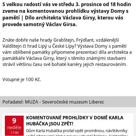
S velkou radostí vás ve středu 3. prosince od 18 hodin
zveme na komentovanou prohlídku výstavy Domy s
pamětí | Dílo architekta Václava Girsy, kterou vás
provede samotný Václav Girsa.
Znáte dobře naše hrady Grabštejn, Frýdlant, vzdálenější
Valdštejn či hrad Lipý u České Lípy? Výstava Domy s pamětí
vám oblíbené památky připomene prezentací díla architekta a
památkáře Václava Girsy, který s těmito známými stavbami
strávil většinu času své bohaté kariéry jejich restaurováním.
Vstupné je 100 Kč.
Pořadatel: MUZA - Severočeské muzeum Liberec
KOMENTOVANÉ PROHLÍDKY V DOMĚ KARLA
9
HUBÁČKA JSOU ZPĚT!
neděle
Dům Karla Hubáčka prošel opět proměnou, návštěvníky
17:00