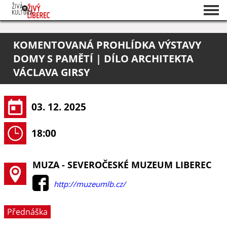
Seznam akcí
KOMENTOVANÁ PROHLÍDKA VÝSTAVY
O projektu
DOMY S PAMĚTÍ | DÍLO ARCHITEKTA
Pořadatelé
VÁCLAVA GIRSY
03. 12. 2025
18:00
MUZA - SEVEROČESKÉ MUZEUM LIBEREC
http://muzeumlb.cz/
Přednáška