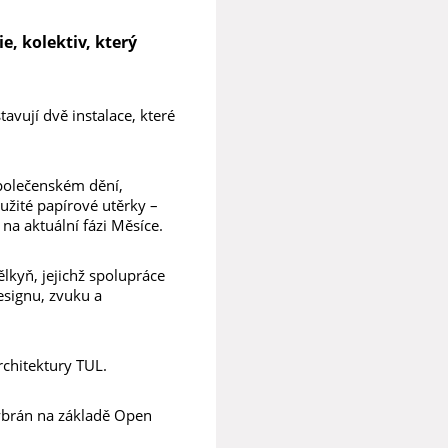
e, kolektiv, který
avují dvě instalace, které
společenském dění,
oužité papírové utěrky –
 na aktuální fázi Měsíce.
lkyň, jejichž spolupráce
esignu, zvuku a
rchitektury TUL.
vybrán na základě Open