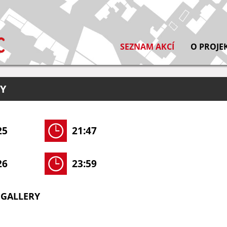
SEZNAM AKCÍ
O PROJE
VY
25
21:47
26
23:59
GALLERY