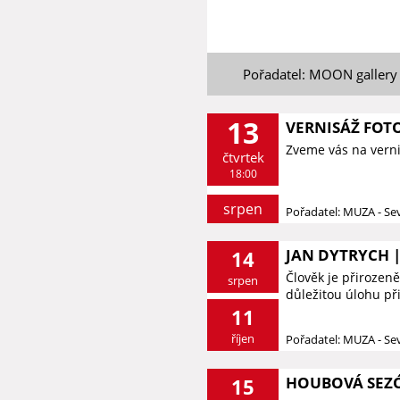
Pořadatel: MOON gallery
13
VERNISÁŽ FOTO
Zveme vás na vernis
čtvrtek
18:00
srpen
Pořadatel: MUZA - S
JAN DYTRYCH |
14
Člověk je přirozeně
srpen
důležitou úlohu při 
11
říjen
Pořadatel: MUZA - S
HOUBOVÁ SEZ
15