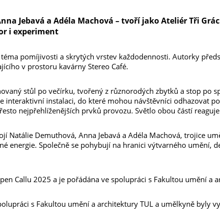
na Jebavá a Adéla Machová – tvoří jako Ateliér Tři Gráci
or i experiment
á téma pomíjivosti a skrytých vrstev každodennosti. Autorky předst
jícího v prostoru kavárny Stereo Café.
enovaný stůl po večírku, tvořený z různorodých zbytků a stop po 
te interaktivní instalaci, do které mohou návštěvníci odhazovat p
přesto nejpřehlíženějších prvků provozu. Světlo obou částí reaguje
tojí Natálie Demuthová, Anna Jebavá a Adéla Machová, trojice umě
ílené energie. Společně se pohybují na hranici výtvarného umění, d
pen Callu 2025 a je pořádána ve spolupráci s Fakultou umění a a
polupráci s Fakultou umění a architektury TUL a umělkyně byly 