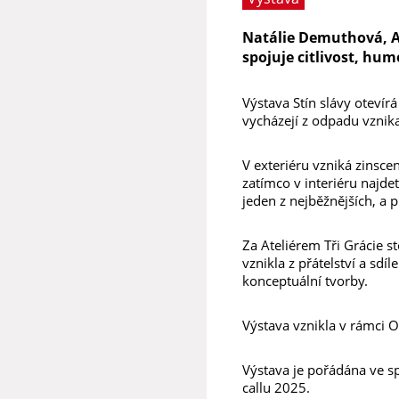
Natálie Demuthová, An
spojuje citlivost, hum
Výstava Stín slávy otevír
vycházejí z odpadu vznika
V exteriéru vzniká zinsc
zatímco v interiéru najde
jeden z nejběžnějších, a 
Za Ateliérem Tři Grácie s
vznikla z přátelství a sd
konceptuální tvorby.
Výstava vznikla v rámci O
Výstava je pořádána ve s
callu 2025.