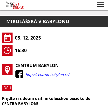
Seznam akcí
MIKULÁŠSKÁ V BABYLONU
O projektu
Pořadatelé
05. 12. 2025
16:30
CENTRUM BABYLON
http://centrumbabylon.cz/
Děti
Přijďte si s dětmi užít mikulášskou besídku do
CENTRA BABYLON!