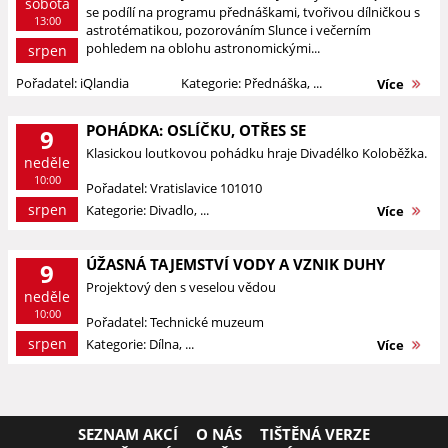
sobota
se podílí na programu přednáškami, tvořivou dílničkou s
13:00
astrotématikou, pozorováním Slunce i večerním
pohledem na oblohu astronomickými...
srpen
Pořadatel: iQlandia
Kategorie: Přednáška, ...
Více
POHÁDKA: OSLÍČKU, OTŘES SE
9
Klasickou loutkovou pohádku hraje Divadélko Koloběžka.
neděle
10:00
Pořadatel: Vratislavice 101010
srpen
Kategorie: Divadlo, ...
Více
ÚŽASNÁ TAJEMSTVÍ VODY A VZNIK DUHY
9
Projektový den s veselou vědou
neděle
10:00
Pořadatel: Technické muzeum
srpen
Kategorie: Dílna, ...
Více
SEZNAM AKCÍ
O NÁS
TIŠTĚNÁ VERZE