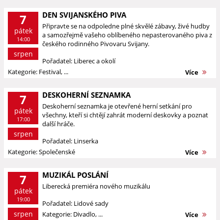
DEN SVIJANSKÉHO PIVA
7
Připravte se na odpoledne plné skvělé zábavy, živé hudby
pátek
a samozřejmě vašeho oblíbeného nepasterovaného piva z
14:00
českého rodinného Pivovaru Svijany.
srpen
Pořadatel: Liberec a okolí
Kategorie: Festival, ...
Více
DESKOHERNÍ SEZNAMKA
7
Deskoherní seznamka je otevřené herní setkání pro
pátek
všechny, kteří si chtějí zahrát moderní deskovky a poznat
17:00
další hráče.
srpen
Pořadatel: Linserka
Kategorie: Společenské
Více
MUZIKÁL POSLÁNÍ
7
Liberecká premiéra nového muzikálu
pátek
19:00
Pořadatel: Lidové sady
srpen
Kategorie: Divadlo, ...
Více