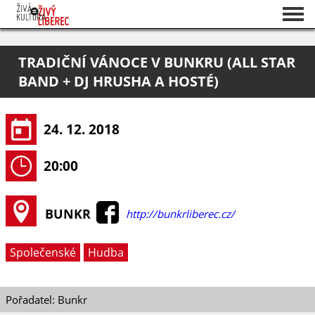
Seznam akcí
TRADIČNÍ VÁNOCE V BUNKRU (ALL STAR
O projektu
BAND + DJ HRUSHA A HOSTÉ)
Pořadatelé
24. 12. 2018
20:00
BUNKR
http://bunkrliberec.cz/
Společenské
Hudba
Pořadatel: Bunkr