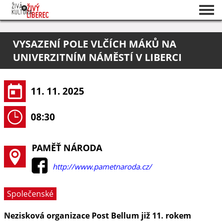
Seznam akcí
VYSAZENÍ POLE VLČÍCH MÁKŮ NA
O projektu
UNIVERZITNÍM NÁMĚSTÍ V LIBERCI
Pořadatelé
11. 11. 2025
08:30
PAMĚŤ NÁRODA
http://www.pametnaroda.cz/
Společenské
Nezisková organizace Post Bellum již 11. rokem