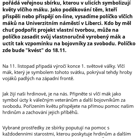
pořádá veřejnou sbírku, kterou v ulicích symbolizují
květy vlčího máku. Jako poděkování těm, kteří
přispěli nebo přispějí on-line, vysadíme políčko vlčích
máků na Univerzitním náměstí v Liberci. Kdo by měl
chuť podpořit projekt vlastní tvorbou, může na
políčko zasadit svůj vlastnoručně vyrobený mák a
uctít tak vzpomínku na bojovníky za svobodu. Políčko
zde bude "kvést" do 18.11.
Na 11. listopad připadá výročí konce 1. světové války. Vlčí
mák, který je symbolem tohoto svátku, pokrýval tehdy hroby
vojáků padlých na západní frontě.
Jak žijí naši hrdinové, je na nás. Připněte si vlčí mák jako
symbol úcty k válečným veteránům a další bojovníkům za
svobodu. Pořízením květu přispějete na přímou pomoc našim
hrdinům a zachování jejich příběhů.
Vybrané prostředky ze sbírky poputují na pomoc s
každodenními starostmi, kterou poskytuje hrdinům a dalším