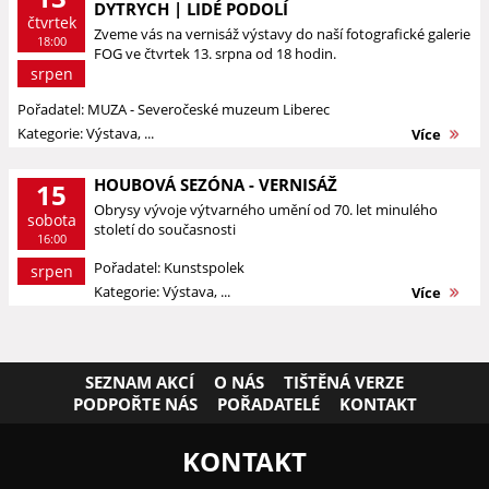
DYTRYCH | LIDÉ PODOLÍ
čtvrtek
Zveme vás na vernisáž výstavy do naší fotografické galerie
18:00
FOG ve čtvrtek 13. srpna od 18 hodin.
srpen
Pořadatel: MUZA - Severočeské muzeum Liberec
Kategorie: Výstava, ...
Více
HOUBOVÁ SEZÓNA - VERNISÁŽ
15
Obrysy vývoje výtvarného umění od 70. let minulého
sobota
století do současnosti
16:00
Pořadatel: Kunstspolek
srpen
Kategorie: Výstava, ...
Více
SEZNAM AKCÍ
O NÁS
TIŠTĚNÁ VERZE
PODPOŘTE NÁS
POŘADATELÉ
KONTAKT
KONTAKT