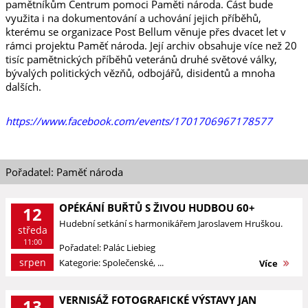
pamětníkům Centrum pomoci Paměti národa. Část bude
využita i na dokumentování a uchování jejich příběhů,
kterému se organizace Post Bellum věnuje přes dvacet let v
rámci projektu Paměť národa. Její archiv obsahuje více než 20
tisíc pamětnických příběhů veteránů druhé světové války,
bývalých politických vězňů, odbojářů, disidentů a mnoha
dalších.
https://www.facebook.com/events/1701706967178577
Pořadatel: Paměť národa
OPÉKÁNÍ BUŘTŮ S ŽIVOU HUDBOU 60+
12
Hudební setkání s harmonikářem Jaroslavem Hruškou.
středa
11:00
Pořadatel: Palác Liebieg
srpen
Kategorie: Společenské, ...
Více
VERNISÁŽ FOTOGRAFICKÉ VÝSTAVY JAN
13