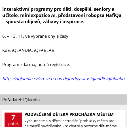
Interaktivní programy pro děti, dospělé, seniory a
učitele, miniexpozice AI, představení robopsa HafiQa
– spousta objevů, zábavy i inspirace.
6. – 13. 11. ve vybrané dny a časy
Kde: iQLANDIA, iQFABLAB
Program zdarma, nutná registrace.
https://iqlandia.cz/co-se-u-nas-deje/dny-ai-v-iqlandii-iqfablabu
Pořadatel: iQlandia
PODVEČERNÍ DĚTSKÁ PROCHÁZKA MĚSTEM
7
Vychutnejte si s dětmi netradiční prohlídky města pro
pátek
nejmenší návštěvníky. Pro chytré a pozorné děti máme