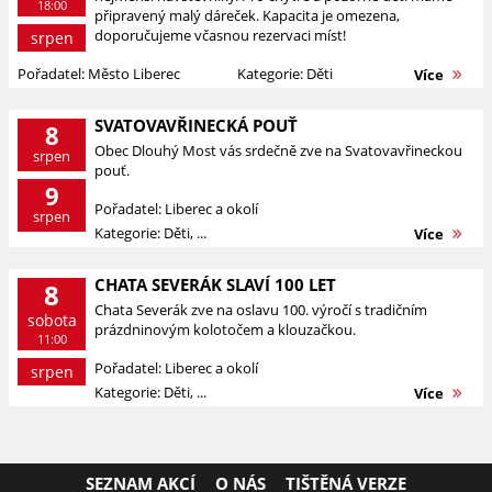
18:00
připravený malý dáreček. Kapacita je omezena,
doporučujeme včasnou rezervaci míst!
srpen
Pořadatel: Město Liberec
Kategorie: Děti
Více
SVATOVAVŘINECKÁ POUŤ
8
Obec Dlouhý Most vás srdečně zve na Svatovavřineckou
srpen
pouť.
9
Pořadatel: Liberec a okolí
srpen
Kategorie: Děti, ...
Více
CHATA SEVERÁK SLAVÍ 100 LET
8
Chata Severák zve na oslavu 100. výročí s tradičním
sobota
prázdninovým kolotočem a klouzačkou.
11:00
Pořadatel: Liberec a okolí
srpen
Kategorie: Děti, ...
Více
SEZNAM AKCÍ
O NÁS
TIŠTĚNÁ VERZE