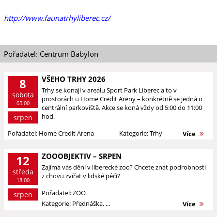
http://www.faunatrhyliberec.cz/
Pořadatel: Centrum Babylon
VŠEHO TRHY 2026
8
Trhy se konají v areálu Sport Park Liberec a to v
sobota
prostorách u Home Credit Areny – konkrétně se jedná o
05:00
centrální parkoviště. Akce se koná vždy od 5:00 do 11:00
hod.
srpen
Pořadatel: Home Credit Arena
Kategorie: Trhy
Více
ZOOOBJEKTIV – SRPEN
12
Zajímá vás dění v liberecké zoo? Chcete znát podrobnosti
středa
z chovu zvířat v lidské péči?
18:00
Pořadatel: ZOO
srpen
Kategorie: Přednáška, ...
Více