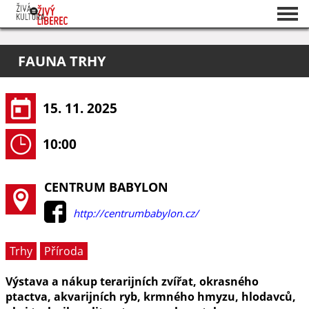
Seznam akcí
FAUNA TRHY
O projektu
Pořadatelé
15. 11. 2025
10:00
CENTRUM BABYLON
http://centrumbabylon.cz/
Trhy
Příroda
Výstava a nákup terarijních zvířat, okrasného
ptactva, akvarijních ryb, krmného hmyzu, hlodavců,