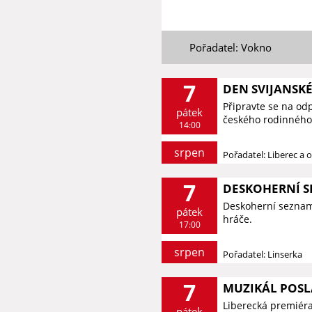
Pořadatel: Vokno
7
DEN SVIJANSK
Připravte se na od
pátek
českého rodinného 
14:00
srpen
Pořadatel: Liberec a o
7
DESKOHERNÍ 
Deskoherní seznamk
pátek
hráče.
17:00
srpen
Pořadatel: Linserka
7
MUZIKÁL POSL
Liberecká premiér
pátek