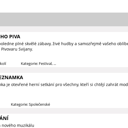
ÉHO PIVA
poledne plné skvělé zábavy, živé hudby a samozřejmě vašeho oblí
Pivovaru Svijany.
kolí
Kategorie: Festival, ...
SEZNAMKA
a je otevřené herní setkání pro všechny, kteří si chtějí zahrát mod
Kategorie: Společenské
ÁNÍ
a nového muzikálu