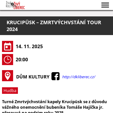
Seznam akcí
KRUCIPÜSK – ZMRTVÝCHVSTÁNÍ TOUR
O projektu
2024
Pořadatelé
14. 11. 2025
20:00
DŮM KULTURY
http://dkliberec.cz/
Hudba
Turné Zmrtvýchvstání kapely Krucipüsk se z důvodu
vážného onemocnění bubeníka Tomáše Hajíčka jr.
přesouvá na podzim roku 2025.