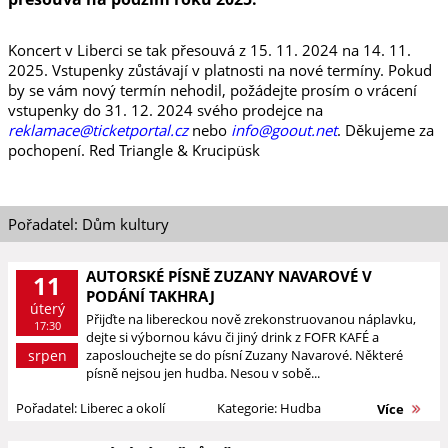
Koncert v Liberci se tak přesouvá z 15. 11. 2024 na 14. 11.
2025. Vstupenky zůstávají v platnosti na nové termíny. Pokud
by se vám nový termín nehodil, požádejte prosím o vrácení
vstupenky do 31. 12. 2024 svého prodejce na
reklamace@ticketportal.cz
nebo
info@goout.net
. Děkujeme za
pochopení. Red Triangle & Krucipüsk
Pořadatel: Dům kultury
AUTORSKÉ PÍSNĚ ZUZANY NAVAROVÉ V
11
PODÁNÍ TAKHRAJ
úterý
Přijďte na libereckou nově zrekonstruovanou náplavku,
17:30
dejte si výbornou kávu či jiný drink z FOFR KAFÉ a
srpen
zaposlouchejte se do písní Zuzany Navarové. Některé
písně nejsou jen hudba. Nesou v sobě...
Pořadatel: Liberec a okolí
Kategorie: Hudba
Více