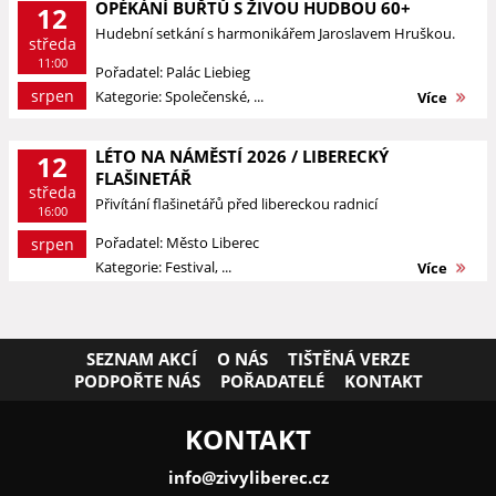
OPÉKÁNÍ BUŘTŮ S ŽIVOU HUDBOU 60+
12
Hudební setkání s harmonikářem Jaroslavem Hruškou.
středa
11:00
Pořadatel: Palác Liebieg
srpen
Kategorie: Společenské, ...
Více
LÉTO NA NÁMĚSTÍ 2026 / LIBERECKÝ
12
FLAŠINETÁŘ
středa
Přivítání flašinetářů před libereckou radnicí
16:00
Pořadatel: Město Liberec
srpen
Kategorie: Festival, ...
Více
SEZNAM AKCÍ
O NÁS
TIŠTĚNÁ VERZE
PODPOŘTE NÁS
POŘADATELÉ
KONTAKT
KONTAKT
info@zivyliberec.cz