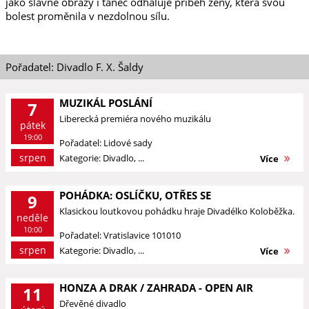
jako slavné obrazy i tanec odhaluje příběh ženy, která svou
bolest proměnila v nezdolnou sílu.
Pořadatel: Divadlo F. X. Šaldy
MUZIKÁL POSLÁNÍ
7
Liberecká premiéra nového muzikálu
pátek
19:00
Pořadatel: Lidové sady
srpen
Kategorie: Divadlo, ...
Více
POHÁDKA: OSLÍČKU, OTŘES SE
9
Klasickou loutkovou pohádku hraje Divadélko Koloběžka.
neděle
10:00
Pořadatel: Vratislavice 101010
srpen
Kategorie: Divadlo, ...
Více
HONZA A DRAK / ZAHRADA - OPEN AIR
11
Dřevěné divadlo