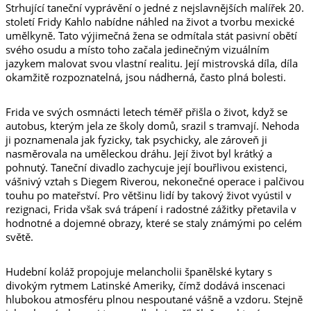
Strhující taneční vyprávění o jedné z nejslavnějších malířek 20.
století Fridy Kahlo nabídne náhled na život a tvorbu mexické
umělkyně. Tato výjimečná žena se odmítala stát pasivní obětí
svého osudu a místo toho začala jedinečným vizuálním
jazykem malovat svou vlastní realitu. Její mistrovská díla, díla
okamžitě rozpoznatelná, jsou nádherná, často plná bolesti.
Frida ve svých osmnácti letech téměř přišla o život, když se
autobus, kterým jela ze školy domů, srazil s tramvají. Nehoda
ji poznamenala jak fyzicky, tak psychicky, ale zároveň ji
nasměrovala na uměleckou dráhu. Její život byl krátký a
pohnutý. Taneční divadlo zachycuje její bouřlivou existenci,
vášnivý vztah s Diegem Riverou, nekonečné operace i palčivou
touhu po mateřství. Pro většinu lidí by takový život vyústil v
rezignaci, Frida však svá trápení i radostné zážitky přetavila v
hodnotné a dojemné obrazy, které se staly známými po celém
světě.
Hudební koláž propojuje melancholii španělské kytary s
divokým rytmem Latinské Ameriky, čímž dodává inscenaci
hlubokou atmosféru plnou nespoutané vášně a vzdoru. Stejně