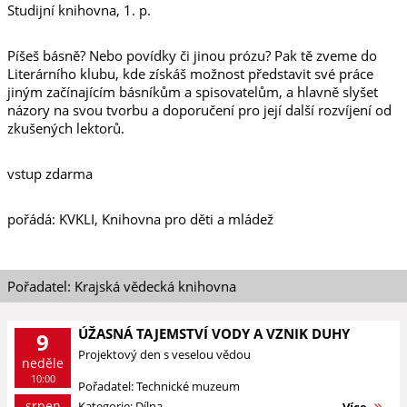
Studijní knihovna, 1. p.
Píšeš básně? Nebo povídky či jinou prózu? Pak tě zveme do
Literárního klubu, kde získáš možnost představit své práce
jiným začínajícím básníkům a spisovatelům, a hlavně slyšet
názory na svou tvorbu a doporučení pro její další rozvíjení od
zkušených lektorů.
vstup zdarma
pořádá: KVKLI, Knihovna pro děti a mládež
Pořadatel: Krajská vědecká knihovna
ÚŽASNÁ TAJEMSTVÍ VODY A VZNIK DUHY
9
Projektový den s veselou vědou
neděle
10:00
Pořadatel: Technické muzeum
srpen
Kategorie: Dílna, ...