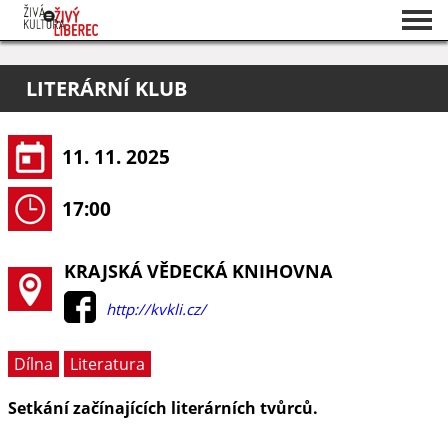
Seznam akcí
LITERÁRNÍ KLUB
O projektu
Pořadatelé
11. 11. 2025
17:00
KRAJSKÁ VĚDECKÁ KNIHOVNA
http://kvkli.cz/
Dílna
Literatura
Setkání začínajících literárních tvůrců.