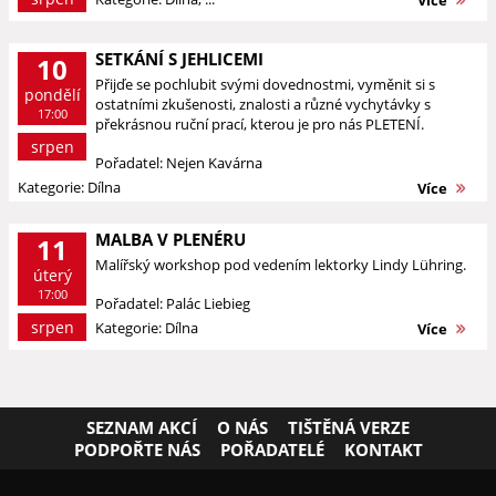
Více
SETKÁNÍ S JEHLICEMI
10
Přijďe se pochlubit svými dovednostmi, vyměnit si s
pondělí
ostatními zkušenosti, znalosti a různé vychytávky s
17:00
překrásnou ruční prací, kterou je pro nás PLETENÍ.
srpen
Pořadatel: Nejen Kavárna
Kategorie: Dílna
Více
MALBA V PLENÉRU
11
Malířský workshop pod vedením lektorky Lindy Lühring.
úterý
17:00
Pořadatel: Palác Liebieg
srpen
Kategorie: Dílna
Více
SEZNAM AKCÍ
O NÁS
TIŠTĚNÁ VERZE
PODPOŘTE NÁS
POŘADATELÉ
KONTAKT