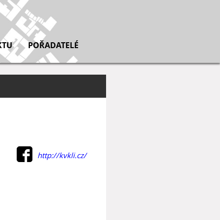
KTU
POŘADATELÉ
http://kvkli.cz/