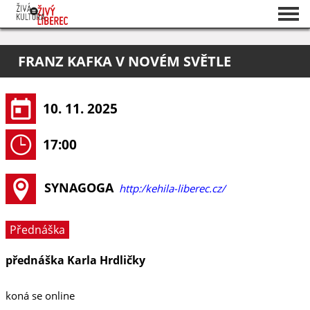
Seznam akcí
FRANZ KAFKA V NOVÉM SVĚTLE
O projektu
Pořadatelé
10. 11. 2025
17:00
SYNAGOGA
http:/kehila-liberec.cz/
Přednáška
přednáška Karla Hrdličky
koná se online