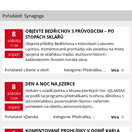
Pořadatel: Synagoga
OBJEVTE BEDŘICHOV S PRŮVODCEM – PO
8
STOPÁCH SKLÁŘŮ
sobota
Objevte příběhy Bedřichova s historikem Luborem
11:00
Lacinou. Komentované procházky vás zavedou na místa
srpen
spojená se sklářskou tradicí, duchovní historií i
každodenním životem horské obce.
Pořadatel: Liberec a okolí
Kategorie: Přednáška, ...
Více
DEN A NOC NA JIZERCE
8
Setkání v osadě Jizerka u Muzea Jizerských hor. iQLANDIA
sobota
se podílí na programu přednáškami, tvořivou dílničkou s
13:00
astrotématikou, pozorováním Slunce i večerním
pohledem na oblohu astronomickými...
srpen
Pořadatel: iQlandia
Kategorie: Přednáška, ...
Více
KOMENTOVANÉ PROHLÍDKY V DOMĚ KARLA