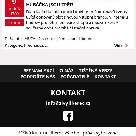
9
HUBÁČKA JSOU ZPĚT!
neděle
Dům Karla Hubáčka prošel opět proměnou, návštěvníky
17:00
uvítá obnovený plot s novou vstupní bránou. V interiéru
srpen
budovy proběhly renovace stropů a repase oken. V
současné době probíhá částečná oprava...
Pořadatel: MUZA - Severočeské muzeum Liberec
Kategorie: Přednáška, ...
Více
SEZNAM AKCÍ
O NÁS
TIŠTĚNÁ VERZE
PODPOŘTE NÁS
POŘADATELÉ
KONTAKT
KONTAKT
info@zivyliberec.cz
©Živá kultura Liberec všechna práva vyhrazena