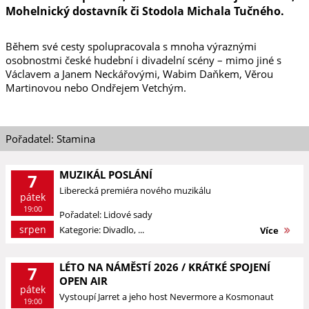
Mohelnický dostavník či Stodola Michala Tučného.
Během své cesty spolupracovala s mnoha výraznými
osobnostmi české hudební i divadelní scény – mimo jiné s
Václavem a Janem Neckářovými, Wabim Daňkem, Věrou
Martinovou nebo Ondřejem Vetchým.
Pořadatel: Stamina
MUZIKÁL POSLÁNÍ
7
Liberecká premiéra nového muzikálu
pátek
19:00
Pořadatel: Lidové sady
srpen
Kategorie: Divadlo, ...
Více
LÉTO NA NÁMĚSTÍ 2026 / KRÁTKÉ SPOJENÍ
7
OPEN AIR
pátek
Vystoupí Jarret a jeho host Nevermore a Kosmonaut
19:00