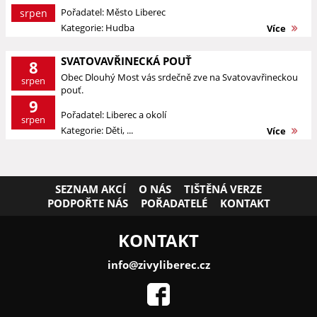
Pořadatel: Město Liberec
srpen
Kategorie: Hudba
Více
SVATOVAVŘINECKÁ POUŤ
8
Obec Dlouhý Most vás srdečně zve na Svatovavřineckou
srpen
pouť.
9
Pořadatel: Liberec a okolí
srpen
Kategorie: Děti, ...
Více
SEZNAM AKCÍ
O NÁS
TIŠTĚNÁ VERZE
PODPOŘTE NÁS
POŘADATELÉ
KONTAKT
KONTAKT
info@zivyliberec.cz