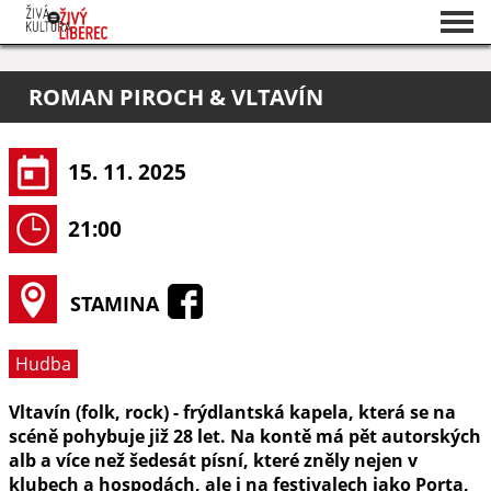
Seznam akcí
ROMAN PIROCH & VLTAVÍN
O projektu
Pořadatelé
15. 11. 2025
21:00
STAMINA
Hudba
Vltavín (folk, rock) - frýdlantská kapela, která se na
scéně pohybuje již 28 let. Na kontě má pět autorských
alb a více než šedesát písní, které zněly nejen v
klubech a hospodách, ale i na festivalech jako Porta,