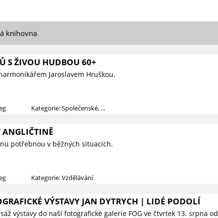
ká knihovna
Ů S ŽIVOU HUDBOU 60+
 harmonikářem Jaroslavem Hruškou.
ieg
Kategorie: Společenské, ...
 ANGLIČTINĚ
tinu potřebnou v běžných situacích.
ieg
Kategorie: Vzdělávání
GRAFICKÉ VÝSTAVY JAN DYTRYCH | LIDÉ PODOLÍ
áž výstavy do naší fotografické galerie FOG ve čtvrtek 13. srpna o