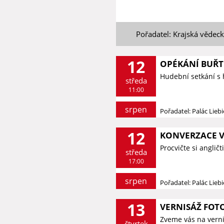
Pořadatel: Krajská vědec
12
OPÉKÁNÍ BUŘT
Hudební setkání s
středa
11:00
srpen
Pořadatel: Palác Lieb
12
KONVERZACE V
Procvičte si anglič
středa
17:00
srpen
Pořadatel: Palác Lieb
13
VERNISÁŽ FOTO
Zveme vás na vernis
čtvrtek