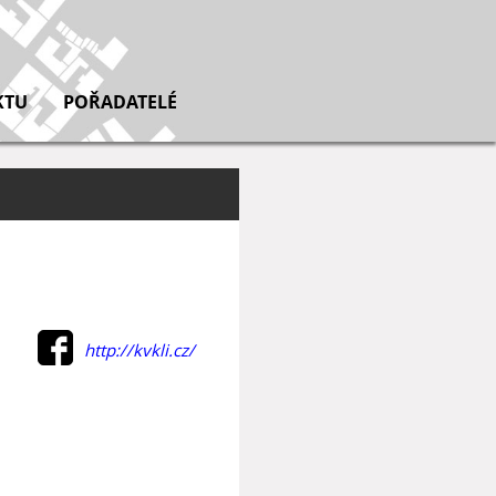
KTU
POŘADATELÉ
http://kvkli.cz/