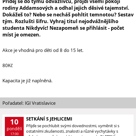
Přidej se do týmu odvážlivců, projdi všemi pokoji
rodiny Addamsových a odhal jejich děsivé tajemství.
Dokážeš to? Nebo se necháš pohltit temnotou? Sestav
tým. Rozlušti šifru. Vyhraj titul nejodvážnějšího
studenta Nikdyvíc! Nezapomeň se přihlásit - počet
míst je omezen.
Akce je vhodná pro děti od 8 do 15 let.
80Kč
Kapacita je již naplněná.
Pořadatel: IGI Vratislavice
SETKÁNÍ S JEHLICEMI
10
Přijďe se pochlubit svými dovednostmi, vyměnit si s
pondělí
ostatními zkušenosti, znalosti a různé vychytávky s
17:00