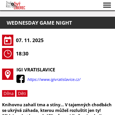
Seznam akcí
WEDNESDAY GAME NIGHT
O projektu
Pořadatelé
07. 11. 2025
18:30
IGI VRATISLAVICE
https://www.igivratislavice.cz/
Dílna
Děti
Knihovnu zahalí tma a stíny… V tajemných chodbách
se ukrývá záhada, kterou můžeš rozluštit jen ty!