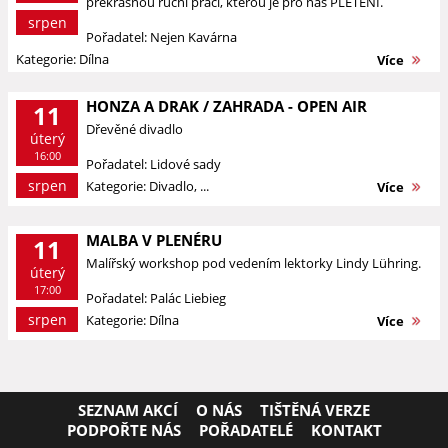
překrásnou ruční prací, kterou je pro nás PLETENÍ.
srpen
Pořadatel: Nejen Kavárna
Kategorie: Dílna
Více
HONZA A DRAK / ZAHRADA - OPEN AIR
11
Dřevěné divadlo
úterý
16:00
Pořadatel: Lidové sady
srpen
Kategorie: Divadlo, ...
Více
MALBA V PLENÉRU
11
Malířský workshop pod vedením lektorky Lindy Lühring.
úterý
17:00
Pořadatel: Palác Liebieg
srpen
Kategorie: Dílna
Více
SEZNAM AKCÍ
O NÁS
TIŠTĚNÁ VERZE
PODPOŘTE NÁS
POŘADATELÉ
KONTAKT