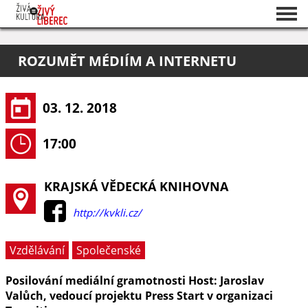
Seznam akcí
ROZUMĚT MÉDIÍM A INTERNETU
O projektu
Pořadatelé
03. 12. 2018
17:00
KRAJSKÁ VĚDECKÁ KNIHOVNA
http://kvkli.cz/
Vzdělávání
Společenské
Posilování mediální gramotnosti Host: Jaroslav
Valůch, vedoucí projektu Press Start v organizaci