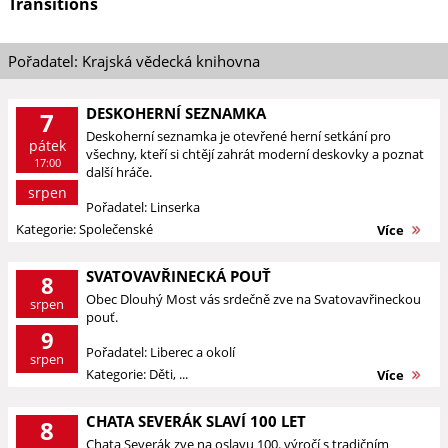
Transitions
Pořadatel: Krajská vědecká knihovna
DESKOHERNÍ SEZNAMKA
7
Deskoherní seznamka je otevřené herní setkání pro
pátek
všechny, kteří si chtějí zahrát moderní deskovky a poznat
17:00
další hráče.
srpen
Pořadatel: Linserka
Kategorie: Společenské
Více
SVATOVAVŘINECKÁ POUŤ
8
Obec Dlouhý Most vás srdečně zve na Svatovavřineckou
srpen
pouť.
9
Pořadatel: Liberec a okolí
srpen
Kategorie: Děti, ...
Více
CHATA SEVERÁK SLAVÍ 100 LET
8
Chata Severák zve na oslavu 100. výročí s tradičním