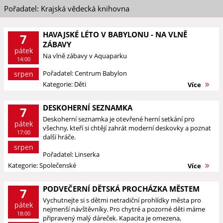
Pořadatel: Krajská vědecká knihovna
HAVAJSKÉ LÉTO V BABYLONU - NA VLNĚ
7
ZÁBAVY
pátek
Na vlně zábavy v Aquaparku
14:00
Pořadatel: Centrum Babylon
srpen
Kategorie: Děti
Více
DESKOHERNÍ SEZNAMKA
7
Deskoherní seznamka je otevřené herní setkání pro
pátek
všechny, kteří si chtějí zahrát moderní deskovky a poznat
17:00
další hráče.
srpen
Pořadatel: Linserka
Kategorie: Společenské
Více
PODVEČERNÍ DĚTSKÁ PROCHÁZKA MĚSTEM
7
Vychutnejte si s dětmi netradiční prohlídky města pro
pátek
nejmenší návštěvníky. Pro chytré a pozorné děti máme
18:00
připravený malý dáreček. Kapacita je omezena,