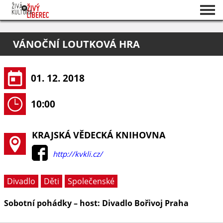
Seznam akcí
VÁNOČNÍ LOUTKOVÁ HRA
O projektu
Pořadatelé
01. 12. 2018
10:00
KRAJSKÁ VĚDECKÁ KNIHOVNA
http://kvkli.cz/
Divadlo
Děti
Společenské
Sobotní pohádky – host: Divadlo Bořivoj Praha