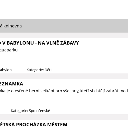
ká knihovna
O V BABYLONU - NA VLNĚ ZÁBAVY
Aquaparku
Babylon
Kategorie: Děti
SEZNAMKA
a je otevřené herní setkání pro všechny, kteří si chtějí zahrát mod
Kategorie: Společenské
DĚTSKÁ PROCHÁZKA MĚSTEM