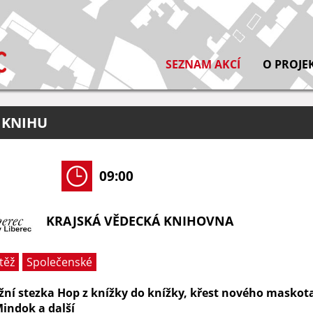
SEZNAM AKCÍ
O PROJE
 KNIHU
09:00
KRAJSKÁ VĚDECKÁ KNIHOVNA
těž
Společenské
ěžní stezka Hop z knížky do knížky, křest nového masko
indok a další