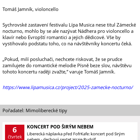
Tomáš Jamník, violoncello
Sychrovské zastavení festivalu Lípa Musica nese titul Zámecké
nocturno, mohlo by se ale nazývat Nádhera pro violoncello a
klavír nebo Evropští romantici a jejich dědicové. Vše by
vystihovalo podstatu toho, co na návštěvníky koncertu čeká.
„Pokud, milí posluchači, nechcete riskovat, že se prudce
zamilujete do romantické melodie Písně beze slov, návštěvu
tohoto koncertu raději zvažte,“ varuje Tomáš Jamník.
https://www.lipamusica.cz/project/2025-zamecke-nocturno/
Pořadatel: Mimoliberecké tipy
KONCERT POD ŠIRÝM NEBEM
6
Liberecká náplavka před FofrKafe: koncert pod širým
čtvrtek
nebem - dechový sextet Hraje Rudolf.