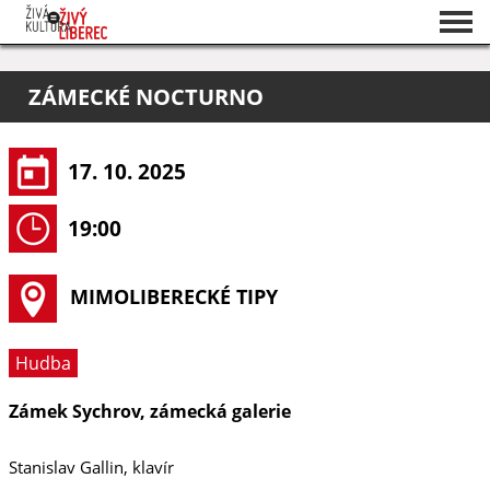
Seznam akcí
ZÁMECKÉ NOCTURNO
O projektu
Pořadatelé
17. 10. 2025
19:00
MIMOLIBERECKÉ TIPY
Hudba
Zámek Sychrov, zámecká galerie
Stanislav Gallin, klavír