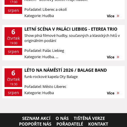
17:00
Pořadatel: Liberec a okolí
srpen
Kategorie: Hudba
Více
LETNÍ SCÉNA V PALÁCI LIEBIEG - ETEREA TRIO
6
Show plná filmové hudby, současných a klasických hitů v
čtvrtek
originálním podání
19:00
Pořadatel: Palác Liebieg
srpen
Kategorie: Hudba, ...
Více
LÉTO NA NÁMĚSTÍ 2026 / BALAGE BAND
6
funk-rockové kapela Oty Balage
čtvrtek
19:30
Pořadatel: Město Liberec
srpen
Kategorie: Hudba
Více
SEZNAM AKCÍ
O NÁS
TIŠTĚNÁ VERZE
PODPOŘTE NÁS
POŘADATELÉ
KONTAKT