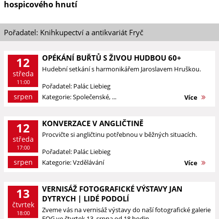
hospicového hnutí
Pořadatel: Knihkupectví a antikvariát Fryč
OPÉKÁNÍ BUŘTŮ S ŽIVOU HUDBOU 60+
12
Hudební setkání s harmonikářem Jaroslavem Hruškou.
středa
11:00
Pořadatel: Palác Liebieg
srpen
Kategorie: Společenské, ...
Více
KONVERZACE V ANGLIČTINĚ
12
Procvičte si angličtinu potřebnou v běžných situacích.
středa
17:00
Pořadatel: Palác Liebieg
srpen
Kategorie: Vzdělávání
Více
VERNISÁŽ FOTOGRAFICKÉ VÝSTAVY JAN
13
DYTRYCH | LIDÉ PODOLÍ
čtvrtek
Zveme vás na vernisáž výstavy do naší fotografické galerie
18:00
FOG ve čtvrtek 13. srpna od 18 hodin.