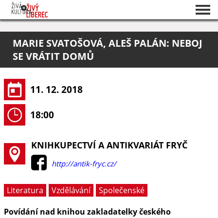
Seznam akcí
MARIE SVATOŠOVÁ, ALEŠ PALÁN: NEBOJ
O projektu
SE VRÁTIT DOMŮ
Pořadatelé
11. 12. 2018
18:00
KNIHKUPECTVÍ A ANTIKVARIÁT FRYČ
http://antik-fryc.cz/
Literatura
Vzdělávání
Společenské
Povídání nad knihou zakladatelky českého