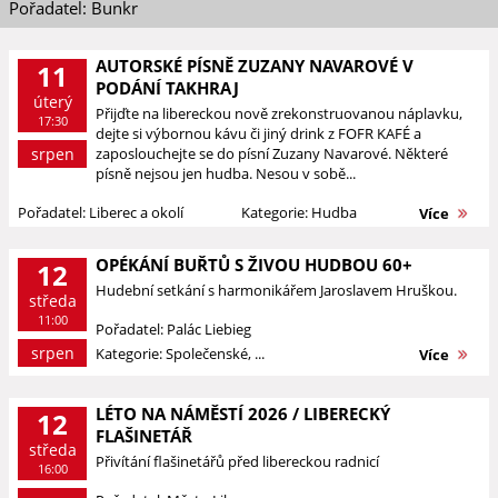
Pořadatel: Bunkr
AUTORSKÉ PÍSNĚ ZUZANY NAVAROVÉ V
11
PODÁNÍ TAKHRAJ
úterý
Přijďte na libereckou nově zrekonstruovanou náplavku,
17:30
dejte si výbornou kávu či jiný drink z FOFR KAFÉ a
srpen
zaposlouchejte se do písní Zuzany Navarové. Některé
písně nejsou jen hudba. Nesou v sobě...
Pořadatel: Liberec a okolí
Kategorie: Hudba
Více
OPÉKÁNÍ BUŘTŮ S ŽIVOU HUDBOU 60+
12
Hudební setkání s harmonikářem Jaroslavem Hruškou.
středa
11:00
Pořadatel: Palác Liebieg
srpen
Kategorie: Společenské, ...
Více
LÉTO NA NÁMĚSTÍ 2026 / LIBERECKÝ
12
FLAŠINETÁŘ
středa
Přivítání flašinetářů před libereckou radnicí
16:00