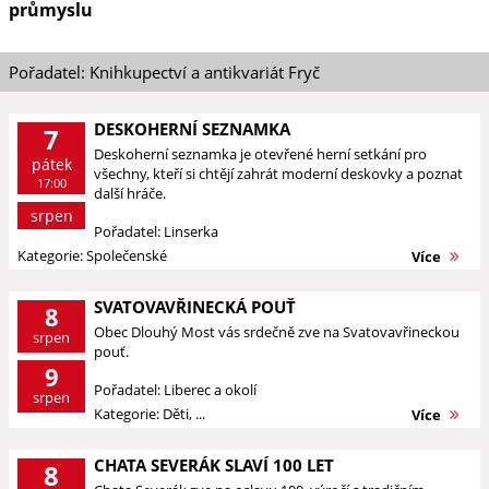
průmyslu
Pořadatel: Knihkupectví a antikvariát Fryč
DESKOHERNÍ SEZNAMKA
7
Deskoherní seznamka je otevřené herní setkání pro
pátek
všechny, kteří si chtějí zahrát moderní deskovky a poznat
17:00
další hráče.
srpen
Pořadatel: Linserka
Kategorie: Společenské
Více
SVATOVAVŘINECKÁ POUŤ
8
Obec Dlouhý Most vás srdečně zve na Svatovavřineckou
srpen
pouť.
9
Pořadatel: Liberec a okolí
srpen
Kategorie: Děti, ...
Více
CHATA SEVERÁK SLAVÍ 100 LET
8