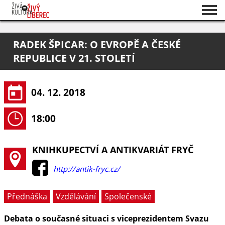
Seznam akcí
RADEK ŠPICAR: O EVROPĚ A ČESKÉ
O projektu
REPUBLICE V 21. STOLETÍ
Pořadatelé
04. 12. 2018
18:00
KNIHKUPECTVÍ A ANTIKVARIÁT FRYČ
http://antik-fryc.cz/
Přednáška
Vzdělávání
Společenské
Debata o současné situaci s viceprezidentem Svazu