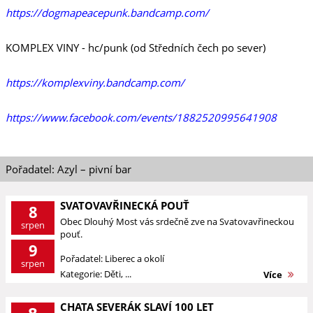
https://dogmapeacepunk.bandcamp.com/
KOMPLEX VINY - hc/punk (od Středních čech po sever)
https://komplexviny.bandcamp.com/
https://www.facebook.com/events/1882520995641908
Pořadatel: Azyl – pivní bar
SVATOVAVŘINECKÁ POUŤ
8
Obec Dlouhý Most vás srdečně zve na Svatovavřineckou
srpen
pouť.
9
Pořadatel: Liberec a okolí
srpen
Kategorie: Děti, ...
Více
CHATA SEVERÁK SLAVÍ 100 LET