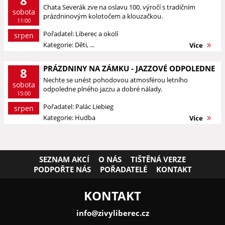
8
Chata Severák zve na oslavu 100. výročí s tradičním
sobota
prázdninovým kolotočem a klouzačkou.
11:00
Pořadatel: Liberec a okolí
srpen
Kategorie: Děti, ...
Více
PRÁZDNINY NA ZÁMKU - JAZZOVÉ ODPOLEDNE
8
Nechte se unést pohodovou atmosférou letního
sobota
odpoledne plného jazzu a dobré nálady.
15:00
Pořadatel: Palác Liebieg
srpen
Kategorie: Hudba
Více
SEZNAM AKCÍ
O NÁS
TIŠTĚNÁ VERZE
PODPOŘTE NÁS
POŘADATELÉ
KONTAKT
KONTAKT
info@zivyliberec.cz