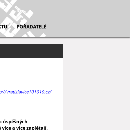
KTU
POŘADATELÉ
p://vratislavice101010.cz/
a úspěšných
více a více zaplétají,