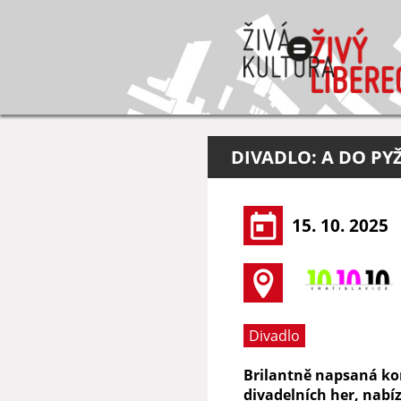
DIVADLO: A DO P
15. 10. 2025
Divadlo
Brilantně napsaná k
divadelních her, nabíz