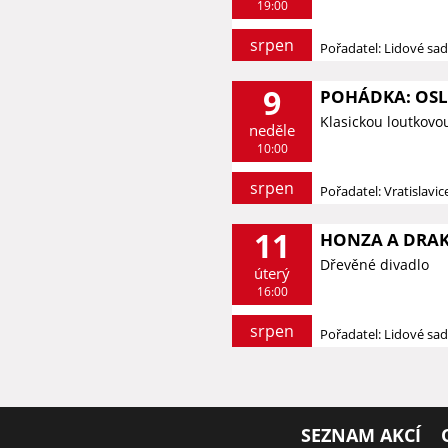
19:00
srpen
Pořadatel: Lidové sa
9
POHÁDKA: OSLÍ
Klasickou loutkovo
neděle
10:00
srpen
Pořadatel: Vratislavi
11
HONZA A DRAK 
Dřevěné divadlo
úterý
16:00
srpen
Pořadatel: Lidové sa
SEZNAM AKCÍ