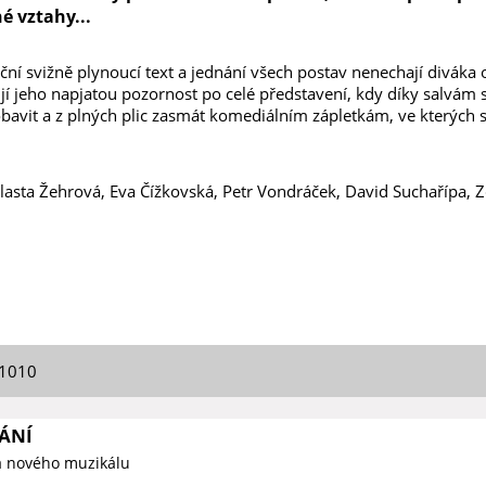
é vztahy...
ní svižně plynoucí text a jednání všech postav nenechají diváka
ují jeho napjatou pozornost po celé představení, kdy díky salvám
obavit a z plných plic zasmát komediálním zápletkám, ve kterých 
 Vlasta Žehrová, Eva Čížkovská, Petr Vondráček, David Suchařípa,
01010
ÁNÍ
a nového muzikálu