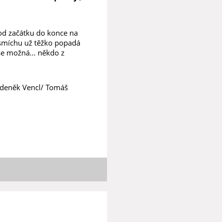
 od začátku do konce na
 smíchu už těžko popadá
se možná... někdo z
 Zdeněk Vencl/ Tomáš