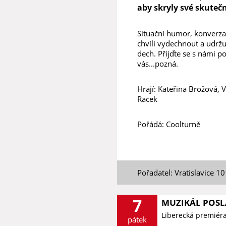
aby skryly své skutečn
Situační humor, konverzač
chvíli vydechnout a udrž
dech. Přijďte se s námi p
vás...pozná.
Hrají: Kateřina Brožová,
Racek
Pořádá: Coolturně
Pořadatel: Vratislavice 1
7
MUZIKÁL POSL
Liberecká premiér
pátek