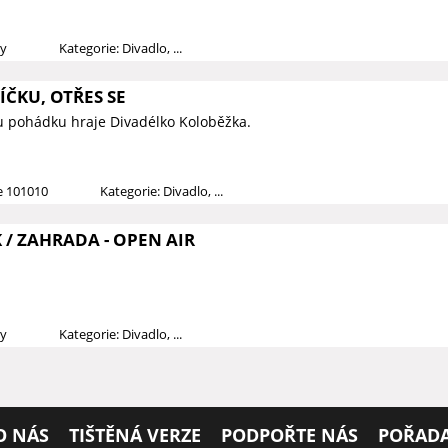
dy
Kategorie: Divadlo, ...
ČKU, OTŘES SE
u pohádku hraje Divadélko Koloběžka.
ce 101010
Kategorie: Divadlo, ...
/ ZAHRADA - OPEN AIR
dy
Kategorie: Divadlo, ...
O NÁS
TIŠTĚNÁ VERZE
PODPOŘTE NÁS
POŘADA