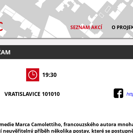
SEZNAM AKCÍ
O PROJE
YŽAM
19:30
VRATISLAVICE 101010
htt
omedie Marca Camolettiho, francouzského autora mnoh
í neuvěřitelný příběh několika postav, které se postupně 