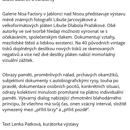
Galerie Nisa Factory v Jablonci nad Nisou představuje výstavu
méně známých fotografií Libuše Jarcovjákové a
velkoformátových pláten Libuše Dlabola Pražákové. Obě
autorky ve své tvorbě hledají možnosti vyrovnat se s
očekáváním, společenským tlakem. Dokumentují vztahy,
mezilidské štěstí a lidskou existenci. Na 40 původních vintage
tisků doplněných desítkou nových tisků ze skenovaných
negativů a více než dvě desítky pláten nabízí mimořádný
vizuální zážitek.
Obrazy paměti, proměnlivých nálad, prchavých okamžiků,
subjektivní dokumenty s autobiografickými rysy, touha po
pravdě, dokumentace osobních pocitů, konkrétních situací,
odrazy kolektivní minulosti promítané na plátno individuální
paměti. Výtvarný dialog nabízející zhmotnění blahodárného
principu, že všechno má svůj čas, onen vzácný interval, složitě
vymezený mezi „příliš brzy“ a „příliš pozdě“.
Text Lenka Patková, kurátorka výstavy