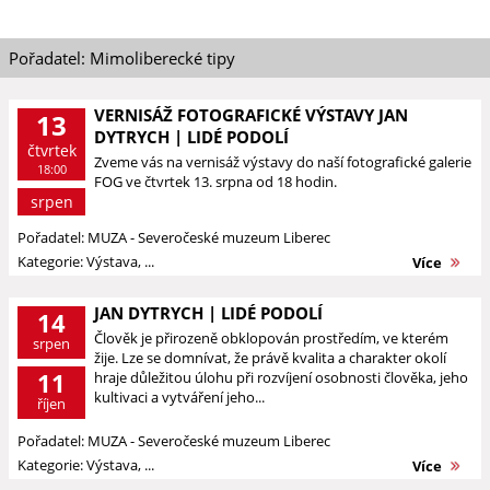
Pořadatel: Mimoliberecké tipy
VERNISÁŽ FOTOGRAFICKÉ VÝSTAVY JAN
13
DYTRYCH | LIDÉ PODOLÍ
čtvrtek
Zveme vás na vernisáž výstavy do naší fotografické galerie
18:00
FOG ve čtvrtek 13. srpna od 18 hodin.
srpen
Pořadatel: MUZA - Severočeské muzeum Liberec
Kategorie: Výstava, ...
Více
JAN DYTRYCH | LIDÉ PODOLÍ
14
Člověk je přirozeně obklopován prostředím, ve kterém
srpen
žije. Lze se domnívat, že právě kvalita a charakter okolí
11
hraje důležitou úlohu při rozvíjení osobnosti člověka, jeho
kultivaci a vytváření jeho...
říjen
Pořadatel: MUZA - Severočeské muzeum Liberec
Kategorie: Výstava, ...
Více