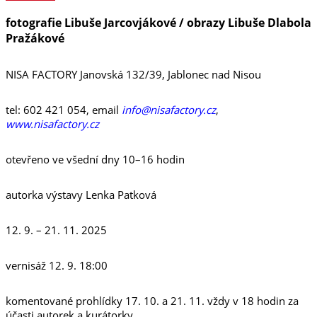
fotografie Libuše Jarcovjákové / obrazy Libuše Dlabola
Pražákové
NISA FACTORY Janovská 132/39, Jablonec nad Nisou
tel: 602 421 054, email
info@nisafactory.cz
,
www.nisafactory.cz
otevřeno ve všední dny 10–16 hodin
autorka výstavy Lenka Patková
12. 9. – 21. 11. 2025
vernisáž 12. 9. 18:00
komentované prohlídky 17. 10. a 21. 11. vždy v 18 hodin za
účasti autorek a kurátorky