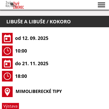
Seznam akcí
LIBUŠE A LIBUŠE / KOKORO
O projektu
Pořadatelé
od 12. 09. 2025
10:00
do 21. 11. 2025
18:00
MIMOLIBERECKÉ TIPY
Výstava