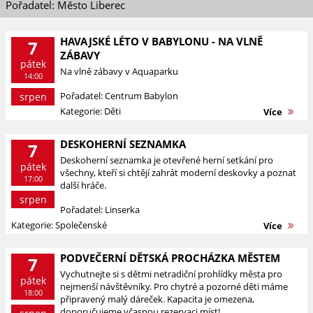
Pořadatel: Město Liberec
HAVAJSKÉ LÉTO V BABYLONU - NA VLNĚ
7
ZÁBAVY
pátek
Na vlně zábavy v Aquaparku
14:00
Pořadatel: Centrum Babylon
srpen
Kategorie: Děti
Více
DESKOHERNÍ SEZNAMKA
7
Deskoherní seznamka je otevřené herní setkání pro
pátek
všechny, kteří si chtějí zahrát moderní deskovky a poznat
17:00
další hráče.
srpen
Pořadatel: Linserka
Kategorie: Společenské
Více
PODVEČERNÍ DĚTSKÁ PROCHÁZKA MĚSTEM
7
Vychutnejte si s dětmi netradiční prohlídky města pro
pátek
nejmenší návštěvníky. Pro chytré a pozorné děti máme
18:00
připravený malý dáreček. Kapacita je omezena,
doporučujeme včasnou rezervaci míst!