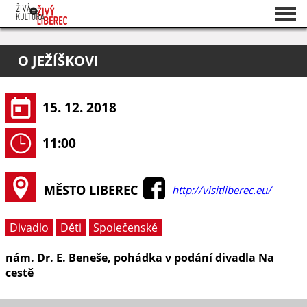
Seznam akcí
O JEŽÍŠKOVI
O projektu
Pořadatelé
15. 12. 2018
11:00
MĚSTO LIBEREC
http://visitliberec.eu/
Divadlo
Děti
Společenské
nám. Dr. E. Beneše, pohádka v podání divadla Na
cestě