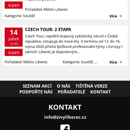
srpen
Pořadatel: Město Liberec
Kategorie: Soutěž
Více
CZECH TOUR: 2 ETAPA
14
Czech Tour, největší etapový cyklistický závod v České
pátek
republice, vstupuje do nové éry. V termínu od 13. do 16.
12:33
srpna 2026 přivítá špičkové profesionální týmy z Evropy i
zámoří. Liberec je dojezdovým...
srpen
Pořadatel: Město Liberec
Kategorie: Soutěž, ...
Více
SEZNAM AKCÍ
O NÁS
TIŠTĚNÁ VERZE
PODPOŘTE NÁS
POŘADATELÉ
KONTAKT
KONTAKT
info@zivyliberec.cz