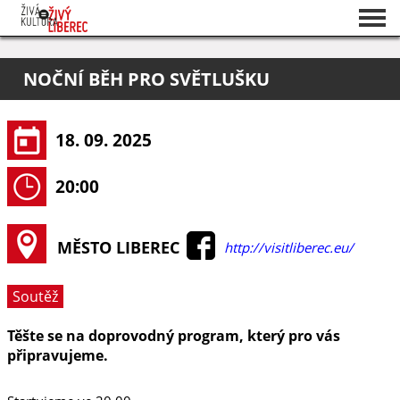
Seznam akcí
NOČNÍ BĚH PRO SVĚTLUŠKU
O projektu
Pořadatelé
18. 09. 2025
20:00
MĚSTO LIBEREC
http://visitliberec.eu/
Soutěž
Těšte se na doprovodný program, který pro vás
připravujeme.