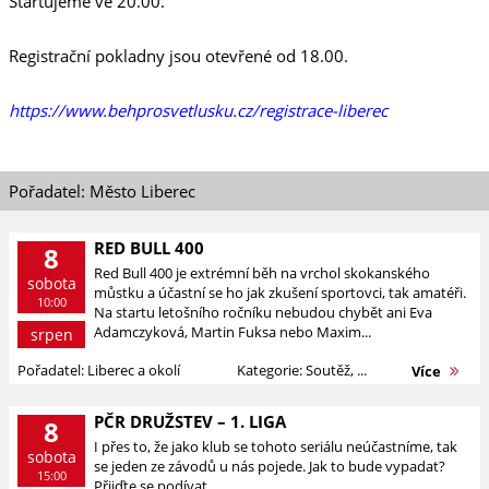
Startujeme ve 20.00.
Registrační pokladny jsou otevřené od 18.00.
https://www.behprosvetlusku.cz/registrace-liberec
Pořadatel: Město Liberec
RED BULL 400
8
Red Bull 400 je extrémní běh na vrchol skokanského
sobota
můstku a účastní se ho jak zkušení sportovci, tak amatéři.
10:00
Na startu letošního ročníku nebudou chybět ani Eva
Adamczyková, Martin Fuksa nebo Maxim...
srpen
Pořadatel: Liberec a okolí
Kategorie: Soutěž, ...
Více
PČR DRUŽSTEV – 1. LIGA
8
I přes to, že jako klub se tohoto seriálu neúčastníme, tak
sobota
se jeden ze závodů u nás pojede. Jak to bude vypadat?
15:00
Přijďte se podívat.