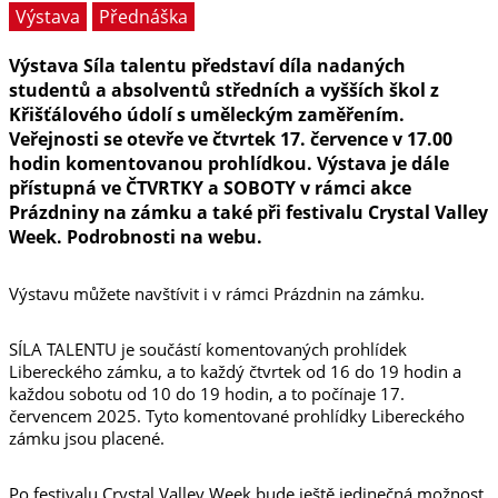
Výstava
Přednáška
Výstava Síla talentu představí díla nadaných
studentů a absolventů středních a vyšších škol z
Křišťálového údolí s uměleckým zaměřením.
Veřejnosti se otevře ve čtvrtek 17. července v 17.00
hodin komentovanou prohlídkou. Výstava je dále
přístupná ve ČTVRTKY a SOBOTY v rámci akce
Prázdniny na zámku a také při festivalu Crystal Valley
Week. Podrobnosti na webu.
Výstavu můžete navštívit i v rámci Prázdnin na zámku.
SÍLA TALENTU je součástí komentovaných prohlídek
Libereckého zámku, a to každý čtvrtek od 16 do 19 hodin a
každou sobotu od 10 do 19 hodin, a to počínaje 17.
červencem 2025. Tyto komentované prohlídky Libereckého
zámku jsou placené.
Po festivalu Crystal Valley Week bude ještě jedinečná možnost