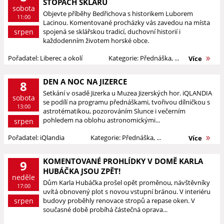
STOPÁCH SKLÁŘŮ
sobota
Objevte příběhy Bedřichova s historikem Luborem
11:00
Lacinou. Komentované procházky vás zavedou na místa
srpen
spojená se sklářskou tradicí, duchovní historií i
každodenním životem horské obce.
Pořadatel: Liberec a okolí
Kategorie: Přednáška, ...
Více
DEN A NOC NA JIZERCE
8
Setkání v osadě Jizerka u Muzea Jizerských hor. iQLANDIA
sobota
se podílí na programu přednáškami, tvořivou dílničkou s
13:00
astrotématikou, pozorováním Slunce i večerním
pohledem na oblohu astronomickými...
srpen
Pořadatel: iQlandia
Kategorie: Přednáška, ...
Více
KOMENTOVANÉ PROHLÍDKY V DOMĚ KARLA
9
HUBÁČKA JSOU ZPĚT!
neděle
Dům Karla Hubáčka prošel opět proměnou, návštěvníky
17:00
uvítá obnovený plot s novou vstupní bránou. V interiéru
srpen
budovy proběhly renovace stropů a repase oken. V
současné době probíhá částečná oprava...