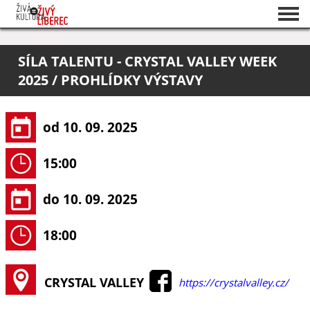
Seznam akcí
SÍLA TALENTU - CRYSTAL VALLEY WEEK
O projektu
2025 / PROHLÍDKY VÝSTAVY
Pořadatelé
od 10. 09. 2025
15:00
do 10. 09. 2025
18:00
CRYSTAL VALLEY
https://crystalvalley.cz/