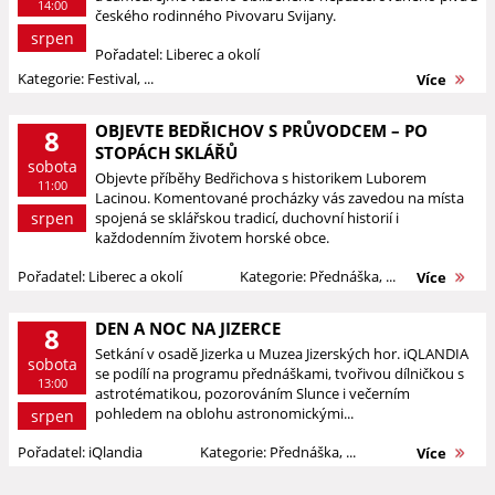
14:00
českého rodinného Pivovaru Svijany.
srpen
Pořadatel: Liberec a okolí
Kategorie: Festival, ...
Více
OBJEVTE BEDŘICHOV S PRŮVODCEM – PO
8
STOPÁCH SKLÁŘŮ
sobota
Objevte příběhy Bedřichova s historikem Luborem
11:00
Lacinou. Komentované procházky vás zavedou na místa
srpen
spojená se sklářskou tradicí, duchovní historií i
každodenním životem horské obce.
Pořadatel: Liberec a okolí
Kategorie: Přednáška, ...
Více
DEN A NOC NA JIZERCE
8
Setkání v osadě Jizerka u Muzea Jizerských hor. iQLANDIA
sobota
se podílí na programu přednáškami, tvořivou dílničkou s
13:00
astrotématikou, pozorováním Slunce i večerním
pohledem na oblohu astronomickými...
srpen
Pořadatel: iQlandia
Kategorie: Přednáška, ...
Více