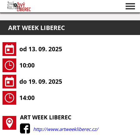
Seznam akcí
ART WEEK LIBEREC
O projektu
Pořadatelé
od 13. 09. 2025
10:00
do 19. 09. 2025
14:00
ART WEEK LIBEREC
http://www.artweekliberec.cz/