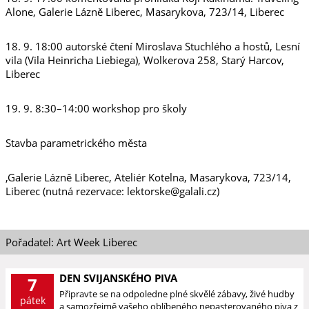
Alone, Galerie Lázně Liberec, Masarykova, 723/14, Liberec
18. 9. 18:00 autorské čtení Miroslava Stuchlého a hostů, Lesní
vila (Vila Heinricha Liebiega), Wolkerova 258, Starý Harcov,
Liberec
19. 9. 8:30–14:00 workshop pro školy
Stavba parametrického města
,Galerie Lázně Liberec, Ateliér Kotelna, Masarykova, 723/14,
Liberec (nutná rezervace: lektorske@galali.cz)
Pořadatel: Art Week Liberec
DEN SVIJANSKÉHO PIVA
7
Připravte se na odpoledne plné skvělé zábavy, živé hudby
pátek
a samozřejmě vašeho oblíbeného nepasterovaného piva z