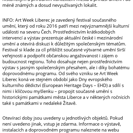
méně známých a dosud nevyužívaných lokalit.
INFO: Art Week Liberec je zavedený festival současného
umění, který od roku 2016 patří mezi nejvýznamnější kulturní
události na severu Čech. Prostřednictvím krátkodobých
intervencí a výstav prezentuje aktuální české i mezinárodní
umění a otevírá diskuzi k důležitým společenským tématům.
Festival si klade za cíl přiblížit současné výtvarné umění širší
veřejnosti a podpořit občanskou angažovanost i zájem o
budoucnost regionu. Toho dosahuje nejen prostřednictvím
výstav s jasným společenským přesahem, ale i díky bohatému
doprovodnému programu. Od svého vzniku se Art Week
Liberec koná ve stejném období jako Dny evropského
kulturního dědictví (European Heritage Days – EHD) a sdílí s
nimi i klíčovou myšlenku – propojit současné umění s
historickými památkami města Liberce a v některých ročnících
také s památkami v nedaleké Žitavě.
Otevírací doby jsou uvedeny u jednotlivých objektů. Pokud
není uvedeno jinak, vstup je zdarma. Informace o výstavě,
instalacích a doprovodném programu naleznete na webu