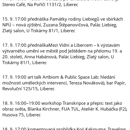
Stereo Café, Na Poříčí 1131/2, Liberec
15. 9. 17:00 přednáška Památky rodiny Liebiegů ve sbírkách
NPÚ – nová zjištění, Zuzana Štěpanovičová, Palác Liebieg,
Zlatý salon, U Tiskárny 81/1, Liberec
17. 9. 17:00 přednáškaMezi Vídní a Libercem – k výstavám
výtvarného umění ve městě pod Ještědem na přelomu 19. a
20. století, Anna Habánová, Palác Liebieg, Zlatý salon, U
Tiskárny 81/1, Liberec
17. 9. 19:00 art talk Artbiom & Public Space Lab: hledání
možností uměleckých intervencí, Tereza Nováková), bar Papír,
Revoluční 125/15, Liberec
18. 9. 16:00–19:00 workshop Transkripce a přepis: text jako
obraz světa, Blanka Kirchner, FUA TUL, Ateliér K. Hubáčka (F2),
Husova 75, Liberec
18. 9. 17:00 komentovaná prohlídka Koji Kakinuma: Traveling