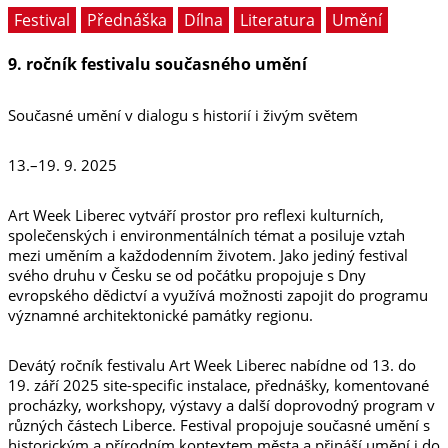
Festival
Přednáška
Dílna
Literatura
Umění
9. ročník festivalu současného umění
Současné umění v dialogu s historií i živým světem
13.–19. 9. 2025
Art Week Liberec vytváří prostor pro reflexi kulturních,
společenských i environmentálních témat a posiluje vztah
mezi uměním a každodenním životem. Jako jediný festival
svého druhu v Česku se od počátku propojuje s Dny
evropského dědictví a využívá možnosti zapojit do programu
významné architektonické památky regionu.
Devátý ročník festivalu Art Week Liberec nabídne od 13. do
19. září 2025 site-specific instalace, přednášky, komentované
procházky, workshopy, výstavy a další doprovodný program v
různých částech Liberce. Festival propojuje současné umění s
historickým a přírodním kontextem města a přináší umění i do