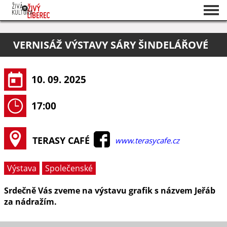
Seznam akcí
VERNISÁŽ VÝSTAVY SÁRY ŠINDELÁŘOVÉ
O projektu
Pořadatelé
10. 09. 2025
17:00
TERASY CAFÉ
www.terasycafe.cz
Výstava
Společenské
Srdečně Vás zveme na výstavu grafik s názvem Jeřáb
za nádražím.