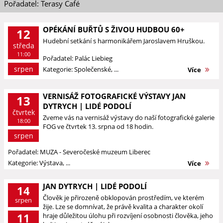
Pořadatel: Terasy Café
OPÉKÁNÍ BUŘTŮ S ŽIVOU HUDBOU 60+
12
Hudební setkání s harmonikářem Jaroslavem Hruškou.
středa
11:00
Pořadatel: Palác Liebieg
srpen
Kategorie: Společenské, ...
Více
VERNISÁŽ FOTOGRAFICKÉ VÝSTAVY JAN
13
DYTRYCH | LIDÉ PODOLÍ
čtvrtek
Zveme vás na vernisáž výstavy do naší fotografické galerie
18:00
FOG ve čtvrtek 13. srpna od 18 hodin.
srpen
Pořadatel: MUZA - Severočeské muzeum Liberec
Kategorie: Výstava, ...
Více
JAN DYTRYCH | LIDÉ PODOLÍ
14
Člověk je přirozeně obklopován prostředím, ve kterém
srpen
žije. Lze se domnívat, že právě kvalita a charakter okolí
11
hraje důležitou úlohu při rozvíjení osobnosti člověka, jeho