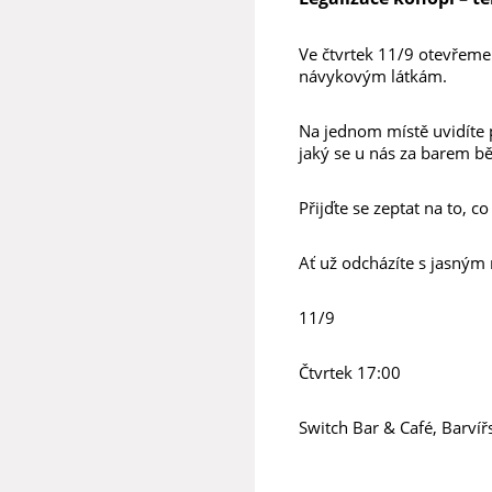
Ve čtvrtek 11/9 otevřeme
návykovým látkám.
Na jednom místě uvidíte 
jaký se u nás za barem b
Přijďte se zeptat na to, c
Ať už odcházíte s jasným n
11/9
Čtvrtek 17:00
Switch Bar & Café, Barvíř