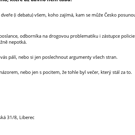
 dveře (i debatu) všem, koho zajímá, kam se může Česko posunou
poslance, odborníka na drogovou problematiku i zástupce policie
ěžně nepotká.
o vás pálí, nebo si jen poslechnout argumenty všech stran.
ázorem, nebo jen s pocitem, že tohle byl večer, který stál za to.
ská 31/8, Liberec