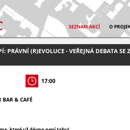
SEZNAM AKCÍ
O PROJE
Í: PRÁVNÍ (R)EVOLUCE - VEŘEJNÁ DEBATA SE
17:00
 BAR & CAFÉ
éma, které už dávno není tabu!