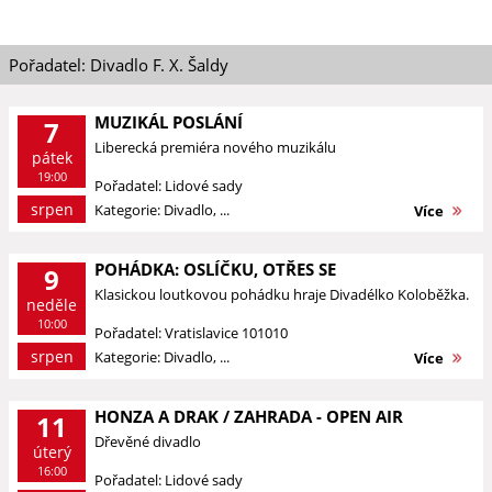
Pořadatel: Divadlo F. X. Šaldy
MUZIKÁL POSLÁNÍ
7
Liberecká premiéra nového muzikálu
pátek
19:00
Pořadatel: Lidové sady
srpen
Kategorie: Divadlo, ...
Více
POHÁDKA: OSLÍČKU, OTŘES SE
9
Klasickou loutkovou pohádku hraje Divadélko Koloběžka.
neděle
10:00
Pořadatel: Vratislavice 101010
srpen
Kategorie: Divadlo, ...
Více
HONZA A DRAK / ZAHRADA - OPEN AIR
11
Dřevěné divadlo
úterý
16:00
Pořadatel: Lidové sady