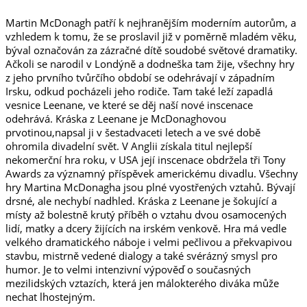
Martin McDonagh patří k nejhranějším moderním autorům, a
vzhledem k tomu, že se proslavil již v poměrně mladém věku,
býval označován za zázračné dítě soudobé světové dramatiky.
Ačkoli se narodil v Londýně a dodneška tam žije, všechny hry
z jeho prvního tvůrčího období se odehrávají v západním
Irsku, odkud pocházeli jeho rodiče. Tam také leží zapadlá
vesnice Leenane, ve které se děj naší nové inscenace
odehrává. Kráska z Leenane je McDonaghovou
prvotinou,napsal ji v šestadvaceti letech a ve své době
ohromila divadelní svět. V Anglii získala titul nejlepší
nekomerční hra roku, v USA její inscenace obdržela tři Tony
Awards za významný příspěvek americkému divadlu. Všechny
hry Martina McDonagha jsou plné vyostřených vztahů. Bývají
drsné, ale nechybí nadhled. Kráska z Leenane je šokující a
místy až bolestně krutý příběh o vztahu dvou osamocených
lidí, matky a dcery žijících na irském venkově. Hra má vedle
velkého dramatického náboje i velmi pečlivou a překvapivou
stavbu, mistrně vedené dialogy a také svérázný smysl pro
humor. Je to velmi intenzivní výpověď o současných
mezilidských vztazích, která jen málokterého diváka může
nechat lhostejným.