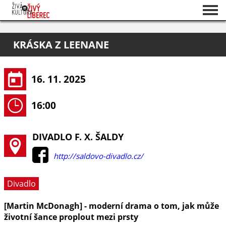
Seznam akcí
KRÁSKA Z LEENANE
O projektu
Pořadatelé
16. 11. 2025
16:00
DIVADLO F. X. ŠALDY
http://saldovo-divadlo.cz/
Divadlo
[Martin McDonagh] - moderní drama o tom, jak může
životní šance proplout mezi prsty