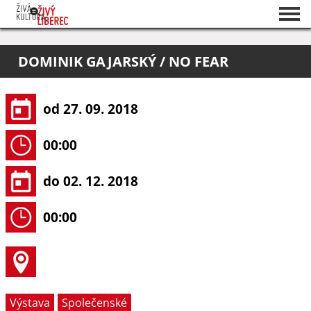
Seznam akcí
DOMINIK GAJARSKÝ / NO FEAR
O projektu
Pořadatelé
od 27. 09. 2018
00:00
do 02. 12. 2018
00:00
Výstava
Společenské