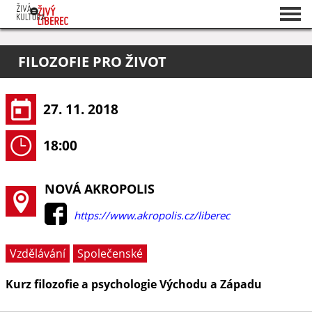
Seznam akcí
FILOZOFIE PRO ŽIVOT
O projektu
Pořadatelé
27. 11. 2018
18:00
NOVÁ AKROPOLIS
https://www.akropolis.cz/liberec
Vzdělávání
Společenské
Kurz filozofie a psychologie Východu a Západu