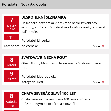
Pořadatel: Nová Akropolis
DESKOHERNÍ SEZNAMKA
7
Deskoherní seznamka je otevřené herní setkání pro
pátek
všechny, kteří si chtějí zahrát moderní deskovky a poznat
17:00
další hráče.
srpen
Pořadatel: Linserka
Kategorie: Společenské
Více
SVATOVAVŘINECKÁ POUŤ
8
Obec Dlouhý Most vás srdečně zve na Svatovavřineckou
srpen
pouť.
9
Pořadatel: Liberec a okolí
srpen
Kategorie: Děti, ...
Více
CHATA SEVERÁK SLAVÍ 100 LET
8
Chata Severák zve na oslavu 100. výročí s tradičním
sobota
prázdninovým kolotočem a klouzačkou.
11:00