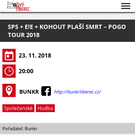
Seznam akcí
SPS + E!E + KOHOUT PLAŠÍ SMRT – POGO
O projektu
TOUR 2018
Pořadatelé
23. 11. 2018
20:00
BUNKR
http://bunkrliberec.cz/
Společenské
Hudba
Pořadatel: Bunkr