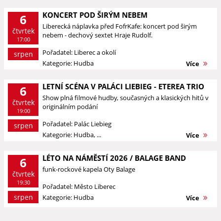
KONCERT POD ŠIRÝM NEBEM
6
Liberecká náplavka před FofrKafe: koncert pod širým
čtvrtek
nebem - dechový sextet Hraje Rudolf.
17:00
Pořadatel: Liberec a okolí
srpen
Kategorie: Hudba
Více
LETNÍ SCÉNA V PALÁCI LIEBIEG - ETEREA TRIO
6
Show plná filmové hudby, současných a klasických hitů v
čtvrtek
originálním podání
19:00
Pořadatel: Palác Liebieg
srpen
Kategorie: Hudba, ...
Více
LÉTO NA NÁMĚSTÍ 2026 / BALAGE BAND
6
funk-rockové kapela Oty Balage
čtvrtek
19:30
Pořadatel: Město Liberec
srpen
Kategorie: Hudba
Více