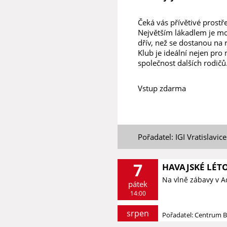
Čeká vás přívětivé prostř
Největším lákadlem je mož
dřív, než se dostanou na r
Klub je ideální nejen pro
společnost dalších rodičů
Vstup zdarma
Pořadatel: IGI Vratislavice
7
HAVAJSKÉ LÉT
Na vlně zábavy v 
pátek
14:00
srpen
Pořadatel: Centrum 