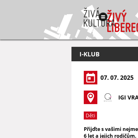
I-KLUB
07. 07. 2025
IGI VR
Děti
Přijďte s vašimi nejm
6 let a jejich rodičům.