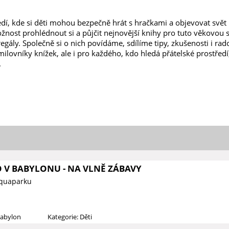
edí, kde si děti mohou bezpečně hrát s hračkami a objevovat svět 
nost prohlédnout si a půjčit nejnovější knihy pro tuto věkovou s
egály. Společně si o nich povídáme, sdílíme tipy, zkušenosti i rados
 milovníky knížek, ale i pro každého, kdo hledá přátelské prostřed
.
O V BABYLONU - NA VLNĚ ZÁBAVY
Aquaparku
Babylon
Kategorie: Děti