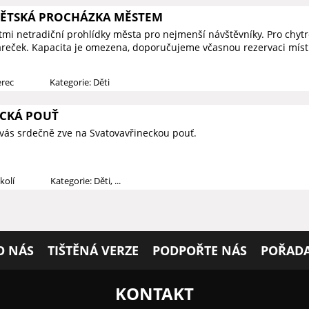
DĚTSKÁ PROCHÁZKA MĚSTEM
ětmi netradiční prohlídky města pro nejmenší návštěvníky. Pro chy
reček. Kapacita je omezena, doporučujeme včasnou rezervaci míst
erec
Kategorie: Děti
CKÁ POUŤ
vás srdečně zve na Svatovavřineckou pouť.
kolí
Kategorie: Děti, ...
O NÁS
TIŠTĚNÁ VERZE
PODPOŘTE NÁS
POŘADA
KONTAKT