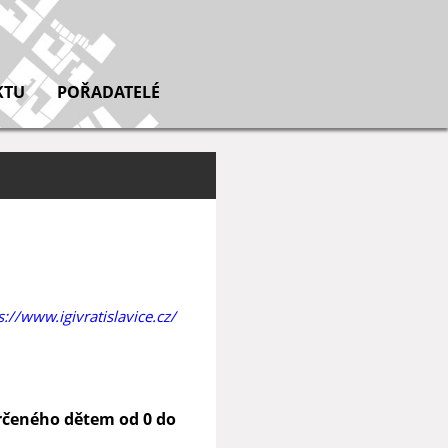
KTU
POŘADATELÉ
s://www.igivratislavice.cz/
určeného dětem od 0 do