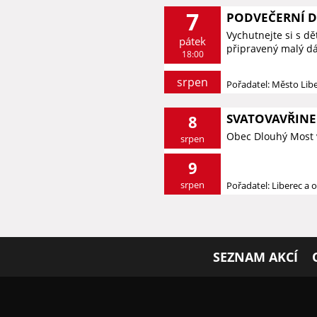
7
PODVEČERNÍ 
Vychutnejte si s d
pátek
připravený malý dá
18:00
srpen
Pořadatel: Město Lib
SVATOVAVŘINE
8
Obec Dlouhý Most 
srpen
9
srpen
Pořadatel: Liberec a o
SEZNAM AKCÍ