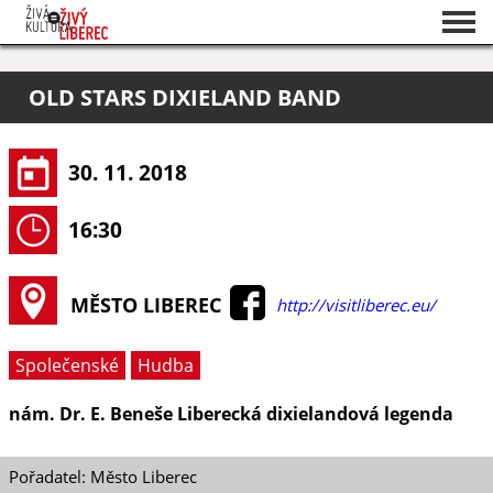
Seznam akcí
OLD STARS DIXIELAND BAND
O projektu
Pořadatelé
30. 11. 2018
16:30
MĚSTO LIBEREC
http://visitliberec.eu/
Společenské
Hudba
nám. Dr. E. Beneše Liberecká dixielandová legenda
Pořadatel: Město Liberec