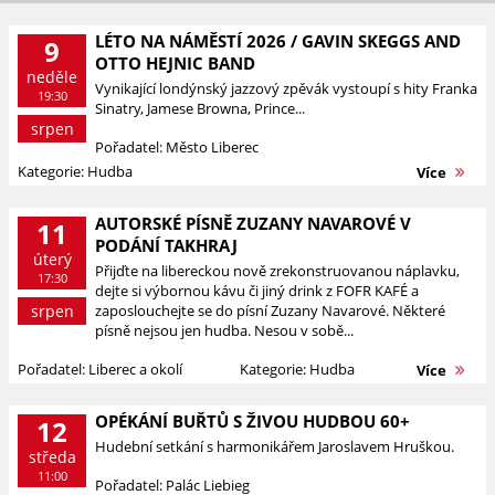
LÉTO NA NÁMĚSTÍ 2026 / GAVIN SKEGGS AND
9
OTTO HEJNIC BAND
neděle
Vynikající londýnský jazzový zpěvák vystoupí s hity Franka
19:30
Sinatry, Jamese Browna, Prince...
srpen
Pořadatel: Město Liberec
Kategorie: Hudba
Více
AUTORSKÉ PÍSNĚ ZUZANY NAVAROVÉ V
11
PODÁNÍ TAKHRAJ
úterý
Přijďte na libereckou nově zrekonstruovanou náplavku,
17:30
dejte si výbornou kávu či jiný drink z FOFR KAFÉ a
srpen
zaposlouchejte se do písní Zuzany Navarové. Některé
písně nejsou jen hudba. Nesou v sobě...
Pořadatel: Liberec a okolí
Kategorie: Hudba
Více
OPÉKÁNÍ BUŘTŮ S ŽIVOU HUDBOU 60+
12
Hudební setkání s harmonikářem Jaroslavem Hruškou.
středa
11:00
Pořadatel: Palác Liebieg