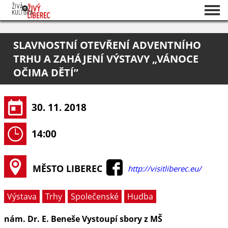
Seznam akcí
SLAVNOSTNÍ OTEVŘENÍ ADVENTNÍHO
O projektu
TRHU A ZAHÁJENÍ VÝSTAVY „VÁNOCE
Pořadatelé
OČIMA DĚTÍ”
30. 11. 2018
14:00
MĚSTO LIBEREC
http://visitliberec.eu/
Výstava
Trhy
Společenské
Hudba
nám. Dr. E. Beneše Vystoupí sbory z MŠ