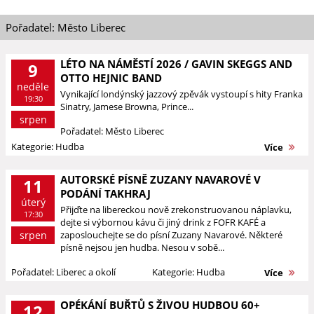
Pořadatel: Město Liberec
LÉTO NA NÁMĚSTÍ 2026 / GAVIN SKEGGS AND
9
OTTO HEJNIC BAND
neděle
Vynikající londýnský jazzový zpěvák vystoupí s hity Franka
19:30
Sinatry, Jamese Browna, Prince...
srpen
Pořadatel: Město Liberec
Kategorie: Hudba
Více
AUTORSKÉ PÍSNĚ ZUZANY NAVAROVÉ V
11
PODÁNÍ TAKHRAJ
úterý
Přijďte na libereckou nově zrekonstruovanou náplavku,
17:30
dejte si výbornou kávu či jiný drink z FOFR KAFÉ a
srpen
zaposlouchejte se do písní Zuzany Navarové. Některé
písně nejsou jen hudba. Nesou v sobě...
Pořadatel: Liberec a okolí
Kategorie: Hudba
Více
OPÉKÁNÍ BUŘTŮ S ŽIVOU HUDBOU 60+
12