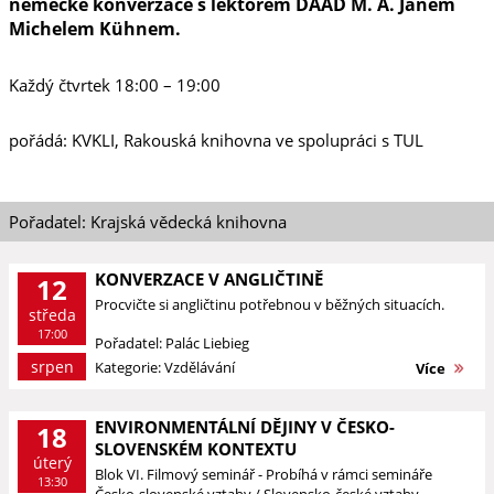
německé konverzace s lektorem DAAD M. A. Janem
Michelem Kühnem.
Každý čtvrtek 18:00 – 19:00
pořádá: KVKLI, Rakouská knihovna ve spolupráci s TUL
Pořadatel: Krajská vědecká knihovna
KONVERZACE V ANGLIČTINĚ
12
Procvičte si angličtinu potřebnou v běžných situacích.
středa
17:00
Pořadatel: Palác Liebieg
srpen
Kategorie: Vzdělávání
Více
ENVIRONMENTÁLNÍ DĚJINY V ČESKO-
18
SLOVENSKÉM KONTEXTU
úterý
Blok VI. Filmový seminář - Probíhá v rámci semináře
13:30