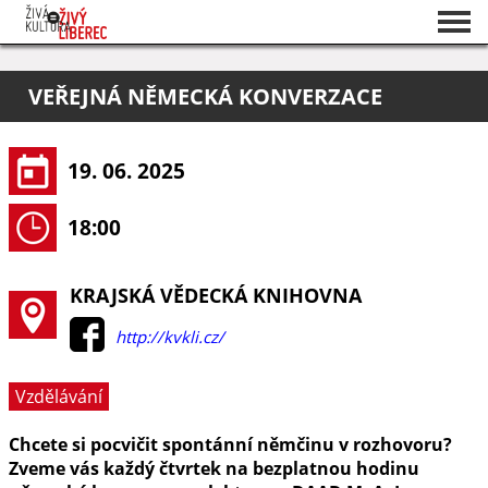
Seznam akcí
VEŘEJNÁ NĚMECKÁ KONVERZACE
O projektu
Pořadatelé
19. 06. 2025
18:00
KRAJSKÁ VĚDECKÁ KNIHOVNA
http://kvkli.cz/
Vzdělávání
Chcete si pocvičit spontánní němčinu v rozhovoru?
Zveme vás každý čtvrtek na bezplatnou hodinu