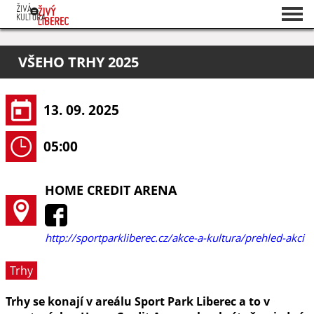
Seznam akcí
VŠEHO TRHY 2025
O projektu
Pořadatelé
13. 09. 2025
05:00
HOME CREDIT ARENA
http://sportparkliberec.cz/akce-a-kultura/prehled-akci
Trhy
Trhy se konají v areálu Sport Park Liberec a to v