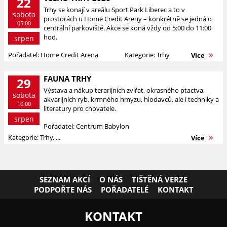
22
Trhy se konají v areálu Sport Park Liberec a to v
sobota
prostorách u Home Credit Areny – konkrétně se jedná o
05:00
centrální parkoviště. Akce se koná vždy od 5:00 do 11:00
hod.
srpen
Pořadatel: Home Credit Arena
Kategorie: Trhy
Více
FAUNA TRHY
29
Výstava a nákup terarijních zvířat, okrasného ptactva,
sobota
akvarijních ryb, krmného hmyzu, hlodavců, ale i techniky a
10:00
literatury pro chovatele.
srpen
Pořadatel: Centrum Babylon
Kategorie: Trhy, ...
Více
SEZNAM AKCÍ
O NÁS
TIŠTĚNÁ VERZE
PODPOŘTE NÁS
POŘADATELÉ
KONTAKT
KONTAKT